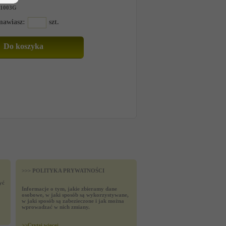
11003G
amawiasz:
szt.
>>> POLITYKA PRYWATNOŚCI
yć
Informacje o tym, jakie zbieramy dane
osobowe, w jaki sposób są wykorzystywane,
w jaki sposób są zabezieczone i jak można
wprowadzać w nich zmiany.
>>
Czytaj wiecej