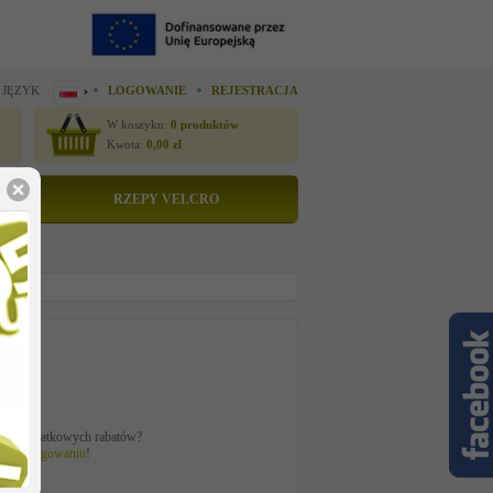
 JĘZYK
LOGOWANIE
REJESTRACJA
W koszyku:
0
produktów
Kwota:
0,00
zł
RZEPY VELCRO
tto
 zł
ać z dodatkowych rabatów?
 po
zalogowaniu
!