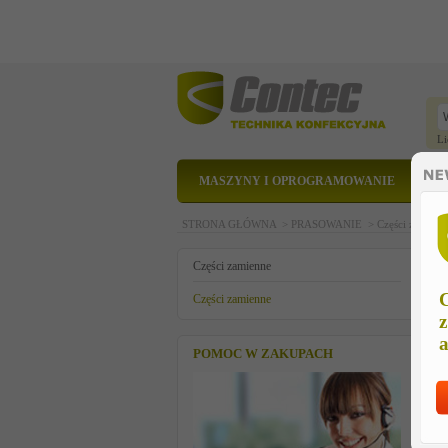
Li
MASZYNY I OPROGRAMOWANIE
STRONA GŁÓWNA >
PRASOWANIE >
Części zamien
s
Części zamienne
C
Części zamienne
z
a
POMOC W ZAKUPACH