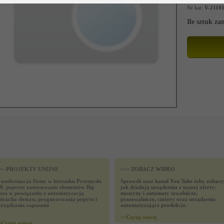
Nr kat:
V-2110
Ile sztuk z
>> PROJEKTY UNIJNE
>>> ZOBACZ WIDEO
ransformacja firmy w kierunku Przemysłu
Sprawdź nasz kanał You Tube żeby zobacz
.0. poprzez zastosowanie elementów Big
jak działają urządzenia z naszej oferty:
ata w powiązaniu z automatyzacją
maszyny i automaty szwalnicze,
ańcucha dostaw, prognozowania popytu i
prasowalnicze, cuttery oraz urządzenia
arządzania zapasami
automatyzujące produkcje.
>>
Czytaj wiecej
>
Czytaj wiecej