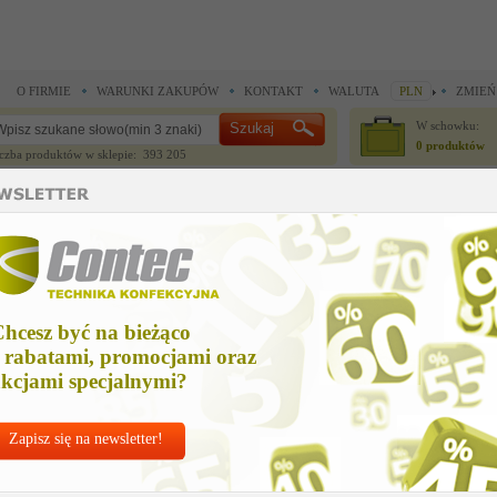
O FIRMIE
WARUNKI ZAKUPÓW
KONTAKT
WALUTA
PLN
ZMIEŃ
W schowku:
0 produktów
czba produktów w sklepie: 393 205
CZĘŚCI ZAMIENNE
IGŁY I AKCESORIA
ne >
Części zamienne >
sprężynki mocujące stopę
prężynki mocujące stopę
hcesz być na bieżąco
Cena ne
 rabatami, promocjami oraz
102,23
kcjami specjalnymi?
Zapisz się na newsletter!
Chcesz korzyst
Najlepsze
ceny