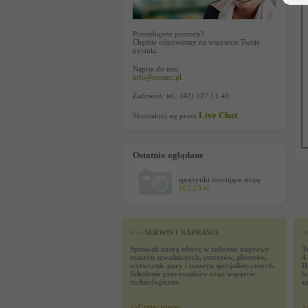
Potrzebujesz pomocy?
Chętnie odpowiemy na wszystkie Twoje
pytania.
Napisz do nas:
info@contec.pl
Zadzwoń: tel.: (42) 227 11 40
Live Chat
Skontaktuj się przez
.
Ostatnio oglądane
sprężynki mocujące stopę
102,23 zł
>>> SERWIS I NAPRAWA
>
Sprawdź naszą ofertę w zakresie naprawy
T
maszyn szwalniczych, cutterów, ploterów,
4
wytwornic pary i maszyn specjalistycznych.
D
Szkolenie pracowników oraz wsparcie
ł
technologiczne.
z
>>
Czytaj wiecej
>