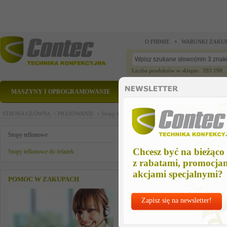
O FIRMIE
WARUNKI ZAKU
Liczba produktów w sklepie: 393 198
MASZYNY I OPROGRAMOWANIE
CZĘŚCI ZAMIENNE
STRONA GŁÓWNA >
PRASOWANIE >
Stopy teflonowe >
Stopy teflonowe do żelazek >
s
stopa tefl. do hd2002r
Stopy teflonowe
Chcesz być na bieżąco
Stopy teflonowe do żelazek
z rabatami, promocja
akcjami specjalnymi?
POMOC W ZAKUPACH
Zapisz się na newsletter!