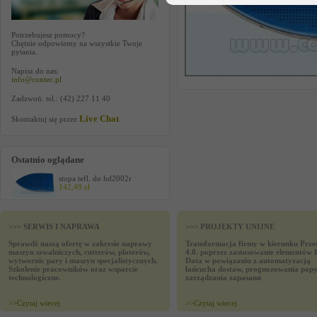
Potrzebujesz pomocy?
Chętnie odpowiemy na wszystkie Twoje
pytania.
Napisz do nas:
info@contec.pl
Zadzwoń: tel.: (42) 227 11 40
Live Chat
Skontaktuj się przez
.
Ostatnio oglądane
stopa tefl. do hd2002r
142,49 zł
>>> SERWIS I NAPRAWA
>>> PROJEKTY UNIJNE
Sprawdź naszą ofertę w zakresie naprawy
Transformacja firmy w kierunku Prze
maszyn szwalniczych, cutterów, ploterów,
4.0. poprzez zastosowanie elementów 
wytwornic pary i maszyn specjalistycznych.
Data w powiązaniu z automatyzacją
Szkolenie pracowników oraz wsparcie
łańcucha dostaw, prognozowania popy
technologiczne.
zarządzania zapasami
>>
Czytaj wiecej
>>
Czytaj wiecej