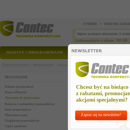
O FIRMIE
WARUNKI ZAKU
Liczba produktów w sklepie: 393 198
MASZYNY I OPROGRAMOWANIE
CZĘŚCI ZAMIENNE
STRONA GŁÓWNA >
PRASOWANIE >
Akcesoria do prasowania >
mini-balanser standard 
mini-balanser standard 1-2 kg
PRASOWANIE
Chcesz być na bieżąco
Żelazka przemysłowe
Stopy teflonowe
z rabatami, promocja
Akcesoria do prasowania
akcjami specjalnymi?
Pokrycia i wykładziny prasowalnicze
Stoły prasowalnicze
Zapisz się na newsletter!
Wytwornice pary
Urządzenia prasowalnicze
Części zamienne