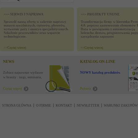
>>> SERWIS I NAPRAWA
>>> PROJEKTY UNIJNE
Sprawdź naszą ofertę w zakresie naprawy
Transformacja firmy w kierunku Prze
maszyn szwalniczych, cutterów, ploterów,
4.0. poprzez zastosowanie elementów 
wytwornic pary i maszyn specjalistycznych.
Data w powiązaniu z automatyzacją
Szkolenie pracowników oraz wsparcie
łańcucha dostaw, prognozowania popy
technologiczne.
zarządzania zapasami
>>
Czytaj wiecej
>>
Czytaj wiecej
NEWS
KATALOG ON-LINE
Zobacz najnowsze wydarzenia
NOWY katalog produktów !
w branży : targi, seminaria,
nowości
Czytaj więcej
Pobierz
STRONA GŁÓWNA
O FIRMIE
KONTAKT
NEWSLETTER
WARUNKI ZAKUPÓW