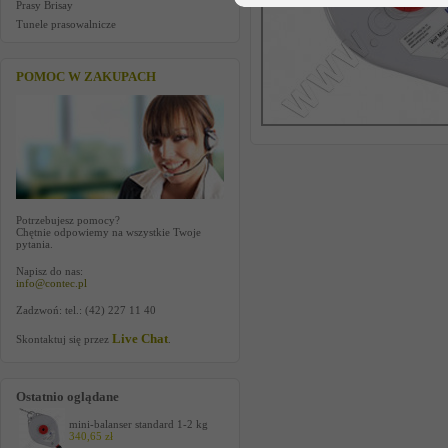
Prasy Brisay
Tunele prasowalnicze
POMOC W ZAKUPACH
Potrzebujesz pomocy?
Chętnie odpowiemy na wszystkie Twoje
pytania.
Napisz do nas:
info@contec.pl
Zadzwoń: tel.: (42) 227 11 40
Live Chat
Skontaktuj się przez
.
Ostatnio oglądane
mini-balanser standard 1-2 kg
340,65 zł