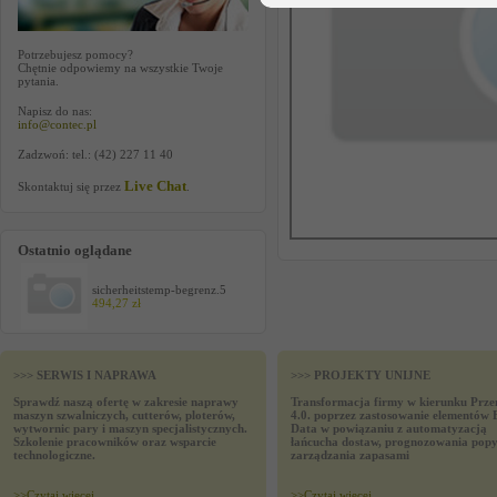
Potrzebujesz pomocy?
Chętnie odpowiemy na wszystkie Twoje
pytania.
Napisz do nas:
info@contec.pl
Zadzwoń: tel.: (42) 227 11 40
Live Chat
Skontaktuj się przez
.
Ostatnio oglądane
sicherheitstemp-begrenz.5
494,27 zł
>>> SERWIS I NAPRAWA
>>> PROJEKTY UNIJNE
Sprawdź naszą ofertę w zakresie naprawy
Transformacja firmy w kierunku Prze
maszyn szwalniczych, cutterów, ploterów,
4.0. poprzez zastosowanie elementów 
wytwornic pary i maszyn specjalistycznych.
Data w powiązaniu z automatyzacją
Szkolenie pracowników oraz wsparcie
łańcucha dostaw, prognozowania popy
technologiczne.
zarządzania zapasami
>>
Czytaj wiecej
>>
Czytaj wiecej