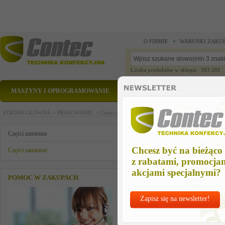
O FIRMIE
WARUNKI ZAKU
Liczba produktów w sklepie: 393 201
MASZYNY I OPROGRAMOWANIE
CZĘŚCI ZAMIENNE
STRONA GŁÓWNA >
PRASOWANIE >
Części zamienne >
Części zamienne >
sicherheitst
sicherheitstemp-begrenz.5
Części zamienne
Chcesz być na bieżąco
Części zamienne
z rabatami, promocja
akcjami specjalnymi?
POMOC W ZAKUPACH
Zapisz się na newsletter!