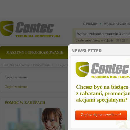
O FIRMIE
WARUNKI ZAKU
Liczba produktów w sklepie: 393 205
MASZYNY I OPROGRAMOWANIE
CZĘŚCI ZAMIENNE
STRONA GŁÓWNA >
PRASOWANIE >
Części zamienne >
Części zamienne >
fine wire fus
fine wire fuse 6.3 a
Części zamienne
Chcesz być na bieżąco
Części zamienne
z rabatami, promocja
akcjami specjalnymi?
POMOC W ZAKUPACH
Zapisz się na newsletter!