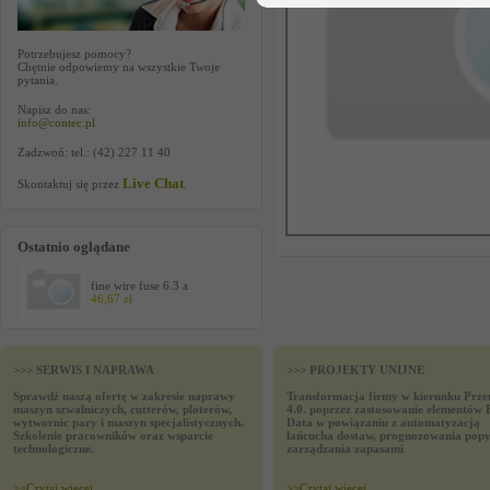
Potrzebujesz pomocy?
Chętnie odpowiemy na wszystkie Twoje
pytania.
Napisz do nas:
info@contec.pl
Zadzwoń: tel.: (42) 227 11 40
Live Chat
Skontaktuj się przez
.
Ostatnio oglądane
fine wire fuse 6.3 a
46,67 zł
>>> SERWIS I NAPRAWA
>>> PROJEKTY UNIJNE
Sprawdź naszą ofertę w zakresie naprawy
Transformacja firmy w kierunku Prze
maszyn szwalniczych, cutterów, ploterów,
4.0. poprzez zastosowanie elementów 
wytwornic pary i maszyn specjalistycznych.
Data w powiązaniu z automatyzacją
Szkolenie pracowników oraz wsparcie
łańcucha dostaw, prognozowania popy
technologiczne.
zarządzania zapasami
>>
Czytaj wiecej
>>
Czytaj wiecej