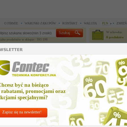
O FIRMIE
WARUNKI ZAKUPÓW
KONTAKT
WALUTA
PLN
ZMIEŃ
W schowku:
0 produktów
czba produktów w sklepie: 393 198
CZĘŚCI ZAMIENNE
IGŁY I AKCESORIA
ne >
Części zamienne >
czesc zamienna
zesc zamienna
hcesz być na bieżąco
Cena ne
 rabatami, promocjami oraz
467,55
kcjami specjalnymi?
Zapisz się na newsletter!
Chcesz korzyst
Najlepsze
ceny