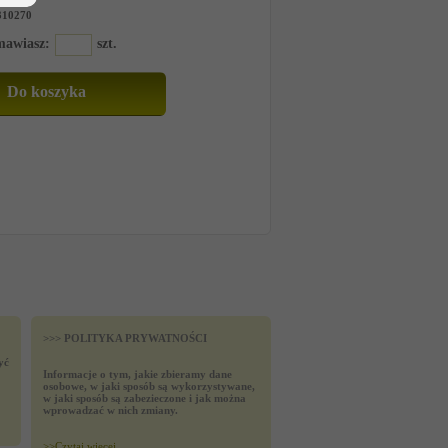
310270
amawiasz:
szt.
>>> POLITYKA PRYWATNOŚCI
yć
Informacje o tym, jakie zbieramy dane
osobowe, w jaki sposób są wykorzystywane,
w jaki sposób są zabezieczone i jak można
wprowadzać w nich zmiany.
>>
Czytaj wiecej