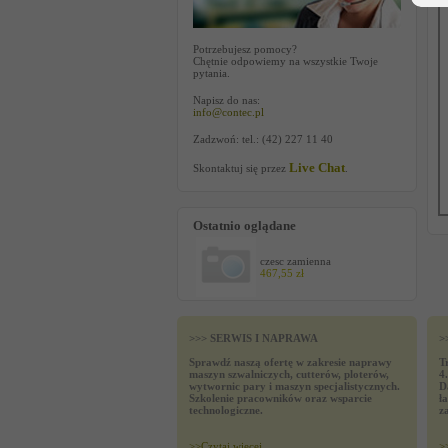
Potrzebujesz pomocy?
Chętnie odpowiemy na wszystkie Twoje
pytania.
Napisz do nas:
info@contec.pl
Zadzwoń: tel.: (42) 227 11 40
Live Chat
Skontaktuj się przez
.
Ostatnio oglądane
czesc zamienna
467,55 zł
>>> SERWIS I NAPRAWA
>
Sprawdź naszą ofertę w zakresie naprawy
T
maszyn szwalniczych, cutterów, ploterów,
4
wytwornic pary i maszyn specjalistycznych.
D
Szkolenie pracowników oraz wsparcie
ł
technologiczne.
z
>>
Czytaj wiecej
>