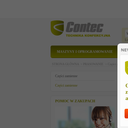
Li
MASZYNY I OPROGRAMOWANIE
STRONA GŁÓWNA >
PRASOWANIE >
Części zamien
c
Części zamienne
C
Części zamienne
z
a
POMOC W ZAKUPACH