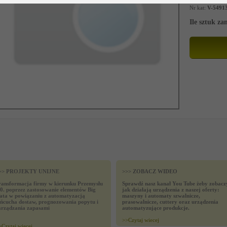
Nr kat:
V-5491
Ile sztuk z
>> PROJEKTY UNIJNE
>>> ZOBACZ WIDEO
ransformacja firmy w kierunku Przemysłu
Sprawdź nasz kanał You Tube żeby zobacz
.0. poprzez zastosowanie elementów Big
jak działają urządzenia z naszej oferty:
ata w powiązaniu z automatyzacją
maszyny i automaty szwalnicze,
ańcucha dostaw, prognozowania popytu i
prasowalnicze, cuttery oraz urządzenia
arządzania zapasami
automatyzujące produkcje.
>>
Czytaj wiecej
>
Czytaj wiecej