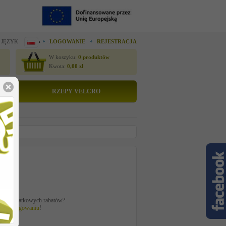
 JĘZYK
LOGOWANIE
REJESTRACJA
W koszyku:
0
produktów
Kwota:
0,00
zł
RZEPY VELCRO
tto
 zł
ać z dodatkowych rabatów?
 po
zalogowaniu
!