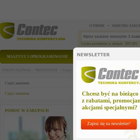
O FIRMIE
WARUNKI ZAKU
Liczba produktów w sklepie: 393 201
MASZYNY I OPROGRAMOWANIE
CZĘŚCI ZAMIENNE
STRONA GŁÓWNA >
PRASOWANIE >
Części zamienne >
Części zamienne >
płytka steruj
płytka sterująca varioset s+b kpl.
Części zamienne
Chcesz być na bieżąco
Części zamienne
z rabatami, promocja
akcjami specjalnymi?
POMOC W ZAKUPACH
Zapisz się na newsletter!