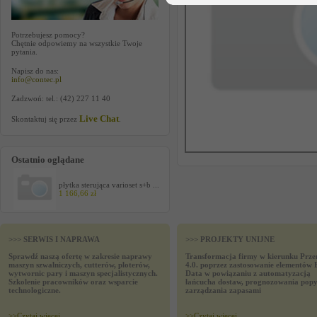
Potrzebujesz pomocy?
Chętnie odpowiemy na wszystkie Twoje
pytania.
Napisz do nas:
info@contec.pl
Zadzwoń: tel.: (42) 227 11 40
Live Chat
Skontaktuj się przez
.
Ostatnio oglądane
płytka sterująca varioset s+b ...
1 166,66 zł
>>> SERWIS I NAPRAWA
>>> PROJEKTY UNIJNE
Sprawdź naszą ofertę w zakresie naprawy
Transformacja firmy w kierunku Prze
maszyn szwalniczych, cutterów, ploterów,
4.0. poprzez zastosowanie elementów 
wytwornic pary i maszyn specjalistycznych.
Data w powiązaniu z automatyzacją
Szkolenie pracowników oraz wsparcie
łańcucha dostaw, prognozowania popy
technologiczne.
zarządzania zapasami
>>
Czytaj wiecej
>>
Czytaj wiecej