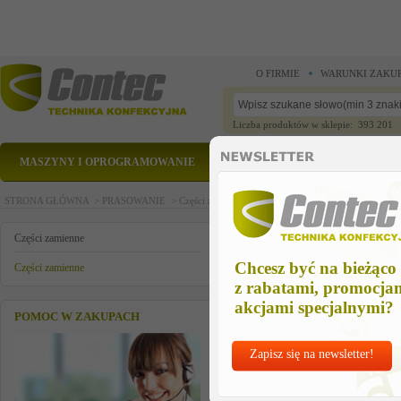
O FIRMIE
WARUNKI ZAKU
Liczba produktów w sklepie: 393 201
MASZYNY I OPROGRAMOWANIE
CZĘŚCI ZAMIENNE
STRONA GŁÓWNA >
PRASOWANIE >
Części zamienne >
Części zamienne >
czesc zamien
czesc zamienna veit
Części zamienne
Chcesz być na bieżąco
Części zamienne
z rabatami, promocja
akcjami specjalnymi?
POMOC W ZAKUPACH
Zapisz się na newsletter!