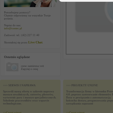
Potrzebujesz pomocy?
Chętnie odpowiemy na wszystkie Twoje
pytania.
Napisz do nas:
info@contec.pl
Zadzwoń: tel.: (42) 227 11 40
Live Chat
Skontaktuj się przez
.
Ostatnio oglądane
czesc zamienna veit
Zapytaj o cenę
>>> SERWIS I NAPRAWA
>>> PROJEKTY UNIJNE
Sprawdź naszą ofertę w zakresie naprawy
Transformacja firmy w kierunku Prze
maszyn szwalniczych, cutterów, ploterów,
4.0. poprzez zastosowanie elementów 
wytwornic pary i maszyn specjalistycznych.
Data w powiązaniu z automatyzacją
Szkolenie pracowników oraz wsparcie
łańcucha dostaw, prognozowania popy
technologiczne.
zarządzania zapasami
>>
Czytaj wiecej
>>
Czytaj wiecej