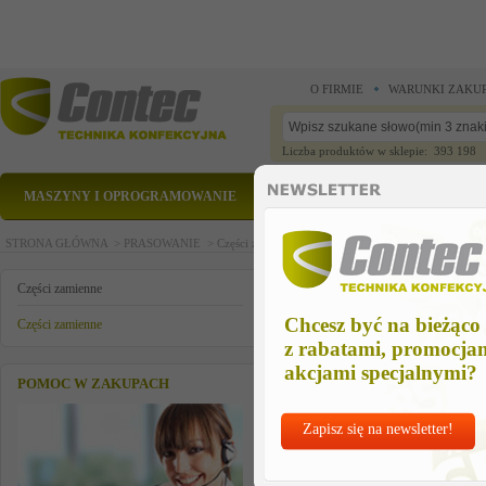
O FIRMIE
WARUNKI ZAKU
Liczba produktów w sklepie: 393 198
MASZYNY I OPROGRAMOWANIE
CZĘŚCI ZAMIENNE
STRONA GŁÓWNA >
PRASOWANIE >
Części zamienne >
Części zamienne >
seal/boiler f
seal/boiler flange
Części zamienne
Chcesz być na bieżąco
Części zamienne
z rabatami, promocja
akcjami specjalnymi?
POMOC W ZAKUPACH
Zapisz się na newsletter!