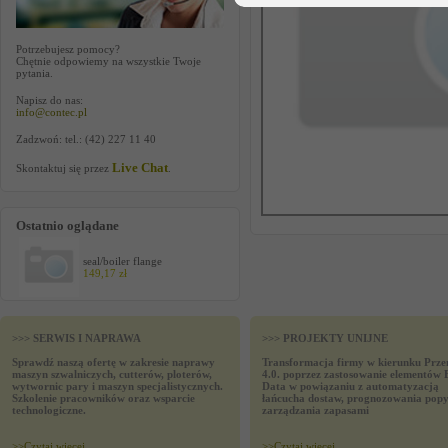
Potrzebujesz pomocy?
Chętnie odpowiemy na wszystkie Twoje
pytania.
Napisz do nas:
info@contec.pl
Zadzwoń: tel.: (42) 227 11 40
Live Chat
Skontaktuj się przez
.
Ostatnio oglądane
seal/boiler flange
149,17 zł
>>> SERWIS I NAPRAWA
>>> PROJEKTY UNIJNE
Sprawdź naszą ofertę w zakresie naprawy
Transformacja firmy w kierunku Prze
maszyn szwalniczych, cutterów, ploterów,
4.0. poprzez zastosowanie elementów 
wytwornic pary i maszyn specjalistycznych.
Data w powiązaniu z automatyzacją
Szkolenie pracowników oraz wsparcie
łańcucha dostaw, prognozowania popy
technologiczne.
zarządzania zapasami
>>
Czytaj wiecej
>>
Czytaj wiecej