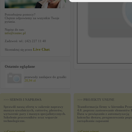
Potrzebujesz pomocy?
Chętnie odpowiemy na wszystkie Twoje
pytania.
Napisz do nas:
info@contec.pl
Zadzwoń: tel.: (42) 227 11 40
Live Chat
Skontaktuj się przez
.
Ostatnio oglądane
przewody zasilajace do grzalki
28,94 zł
>>> SERWIS I NAPRAWA
>>> PROJEKTY UNIJNE
Sprawdź naszą ofertę w zakresie naprawy
Transformacja firmy w kierunku Prze
maszyn szwalniczych, cutterów, ploterów,
4.0. poprzez zastosowanie elementów 
wytwornic pary i maszyn specjalistycznych.
Data w powiązaniu z automatyzacją
Szkolenie pracowników oraz wsparcie
łańcucha dostaw, prognozowania popy
technologiczne.
zarządzania zapasami
>>
Czytaj wiecej
>>
Czytaj wiecej