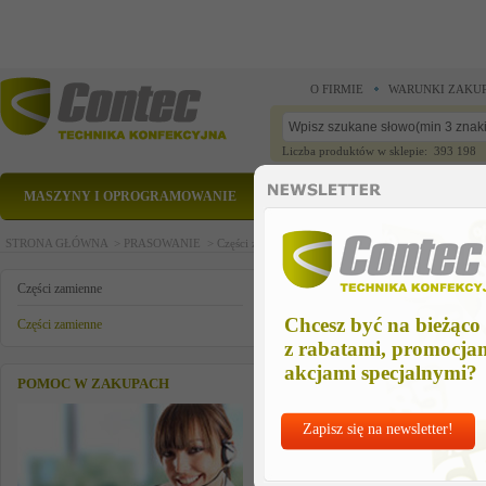
O FIRMIE
WARUNKI ZAKU
Liczba produktów w sklepie: 393 198
MASZYNY I OPROGRAMOWANIE
CZĘŚCI ZAMIENNE
STRONA GŁÓWNA >
PRASOWANIE >
Części zamienne >
Części zamienne >
przewody zas
przewody zasilajace do grzalki
Części zamienne
Chcesz być na bieżąco
Części zamienne
z rabatami, promocja
akcjami specjalnymi?
POMOC W ZAKUPACH
Zapisz się na newsletter!