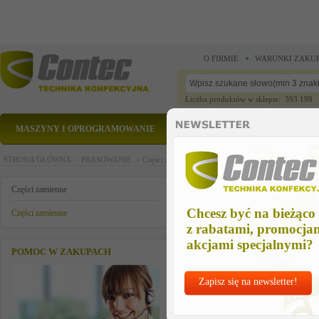
O FIRMIE
WARUNKI ZAKU
Liczba produktów w sklepie: 393 198
MASZYNY I OPROGRAMOWANIE
CZĘŚCI ZAMIENNE
STRONA GŁÓWNA >
PRASOWANIE >
Części zamienne >
Części zamienne >
krociec 1/8"
krociec 1/8"
Części zamienne
Chcesz być na bieżąco
Części zamienne
z rabatami, promocja
akcjami specjalnymi?
POMOC W ZAKUPACH
Zapisz się na newsletter!