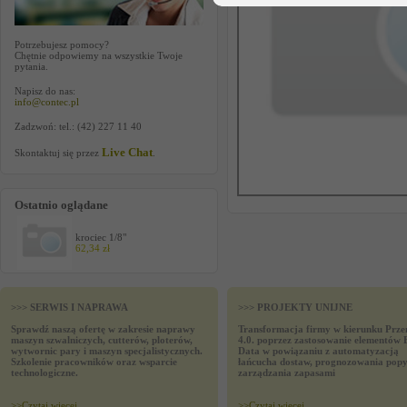
Potrzebujesz pomocy?
Chętnie odpowiemy na wszystkie Twoje
pytania.
Napisz do nas:
info@contec.pl
Zadzwoń: tel.: (42) 227 11 40
Live Chat
Skontaktuj się przez
.
Ostatnio oglądane
krociec 1/8"
62,34 zł
>>> SERWIS I NAPRAWA
>>> PROJEKTY UNIJNE
Sprawdź naszą ofertę w zakresie naprawy
Transformacja firmy w kierunku Prze
maszyn szwalniczych, cutterów, ploterów,
4.0. poprzez zastosowanie elementów 
wytwornic pary i maszyn specjalistycznych.
Data w powiązaniu z automatyzacją
Szkolenie pracowników oraz wsparcie
łańcucha dostaw, prognozowania popy
technologiczne.
zarządzania zapasami
>>
Czytaj wiecej
>>
Czytaj wiecej