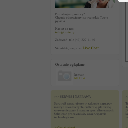
Potrzebujesz pomocy?
Chętnie odpowiemy na wszystkie Twoje
pytania.
Napisz do nas:
info@contec.pl
Zadzwoń: tel.: (42) 227 11 40
Live Chat
Skontaktuj się przez
.
Ostatnio oglądane
kontakt
60,11 zł
>>> SERWIS I NAPRAWA
>
Sprawdź naszą ofertę w zakresie naprawy
T
maszyn szwalniczych, cutterów, ploterów,
4
wytwornic pary i maszyn specjalistycznych.
D
Szkolenie pracowników oraz wsparcie
ł
technologiczne.
z
>>
Czytaj wiecej
>