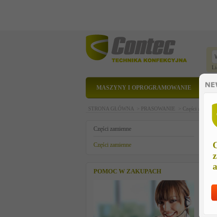
Li
MASZYNY I OPROGRAMOWANIE
STRONA GŁÓWNA >
PRASOWANIE >
Części zamien
k
Części zamienne
C
Części zamienne
z
a
POMOC W ZAKUPACH