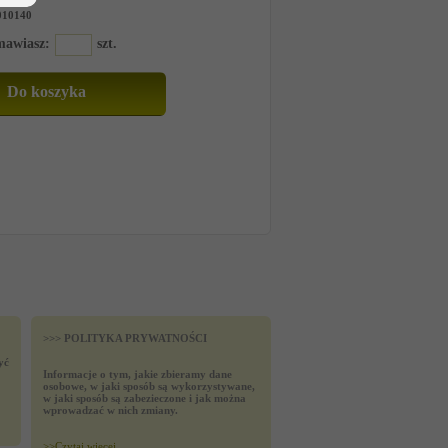
010140
amawiasz:
szt.
>>> POLITYKA PRYWATNOŚCI
yć
Informacje o tym, jakie zbieramy dane
osobowe, w jaki sposób są wykorzystywane,
w jaki sposób są zabezieczone i jak można
wprowadzać w nich zmiany.
>>
Czytaj wiecej