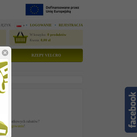
 JĘZYK
LOGOWANIE
REJESTRACJA
W koszyku:
0
produktów
Kwota:
0,00
zł
RZEPY VELCRO
to
zł
ać z dodatkowych rabatów?
 po
zalogowaniu
!