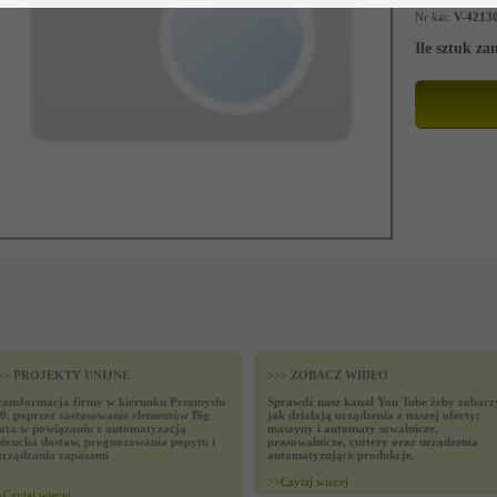
Nr kat:
V-4213
Ile sztuk z
>> PROJEKTY UNIJNE
>>> ZOBACZ WIDEO
ransformacja firmy w kierunku Przemysłu
Sprawdź nasz kanał You Tube żeby zobacz
.0. poprzez zastosowanie elementów Big
jak działają urządzenia z naszej oferty:
ata w powiązaniu z automatyzacją
maszyny i automaty szwalnicze,
ańcucha dostaw, prognozowania popytu i
prasowalnicze, cuttery oraz urządzenia
arządzania zapasami
automatyzujące produkcje.
>>
Czytaj wiecej
>
Czytaj wiecej