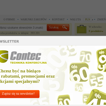
O FIRMIE
WARUNKI ZAKUPÓW
KONTAKT
WALUTA
PLN
ZMIEŃ
W schowku:
0 produktów
czba produktów w sklepie: 393 201
CZĘŚCI ZAMIENNE
IGŁY I AKCESORIA
ne >
Części zamienne >
kontakt
ontakt
hcesz być na bieżąco
Cena net
 rabatami, promocjami oraz
60,11 
kcjami specjalnymi?
Zapisz się na newsletter!
Chcesz korzyst
Najlepsze
ceny