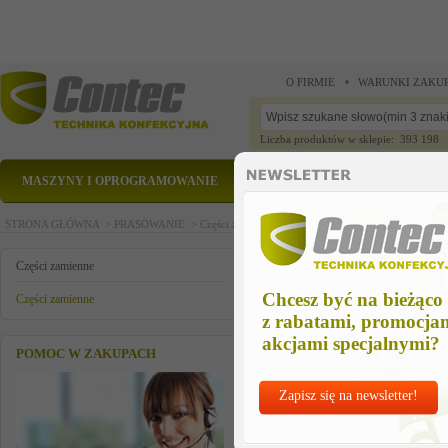
O FIRMIE
WARUNKI ZAKU
Liczba produktów w sklepie: 393 198
MASZYNY I OPROGRAMOWANIE
CZĘŚCI ZAMIENNE
STRONA GŁÓWNA >
PRASOWANIE >
Części zamienne >
Części zamienne >
kabel z wtyc
kabel z wtyczką 2128 4-żyłowy d
Części zamienne
Chcesz być na bieżąco
Części zamienne
z rabatami, promocja
akcjami specjalnymi?
POMOC W ZAKUPACH
Zapisz się na newsletter!