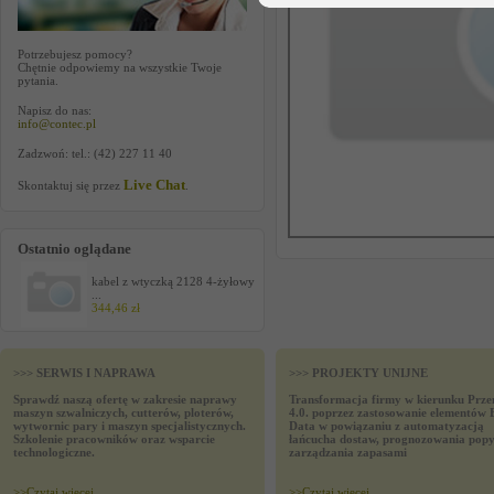
Potrzebujesz pomocy?
Chętnie odpowiemy na wszystkie Twoje
pytania.
Napisz do nas:
info@contec.pl
Zadzwoń: tel.: (42) 227 11 40
Live Chat
Skontaktuj się przez
.
Ostatnio oglądane
kabel z wtyczką 2128 4-żyłowy
...
344,46 zł
>>> SERWIS I NAPRAWA
>>> PROJEKTY UNIJNE
Sprawdź naszą ofertę w zakresie naprawy
Transformacja firmy w kierunku Prze
maszyn szwalniczych, cutterów, ploterów,
4.0. poprzez zastosowanie elementów 
wytwornic pary i maszyn specjalistycznych.
Data w powiązaniu z automatyzacją
Szkolenie pracowników oraz wsparcie
łańcucha dostaw, prognozowania popy
technologiczne.
zarządzania zapasami
>>
Czytaj wiecej
>>
Czytaj wiecej