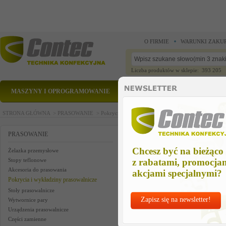
O FIRMIE
WARUNKI ZAKU
Liczba produktów w sklepie: 393 205
MASZYNY I OPROGRAMOWANIE
CZĘŚCI ZAMIENNE
STRONA GŁÓWNA >
PRASOWANIE >
Pokrycia i wykładziny prasowalnicze >
pręt mocuj
pręt mocujący 125 cm
PRASOWANIE
Chcesz być na bieżąco
Żelazka przemysłowe
Stopy teflonowe
z rabatami, promocja
Akcesoria do prasowania
akcjami specjalnymi?
Pokrycia i wykładziny prasowalnicze
Stoły prasowalnicze
Zapisz się na newsletter!
Wytwornice pary
Urządzenia prasowalnicze
Części zamienne