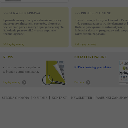
>>> SERWIS I NAPRAWA
>>> PROJEKTY UNIJNE
Sprawdź naszą ofertę w zakresie naprawy
Transformacja firmy w kierunku Prze
maszyn szwalniczych, cutterów, ploterów,
4.0. poprzez zastosowanie elementów 
wytwornic pary i maszyn specjalistycznych.
Data w powiązaniu z automatyzacją
Szkolenie pracowników oraz wsparcie
łańcucha dostaw, prognozowania popy
technologiczne.
zarządzania zapasami
>>
Czytaj wiecej
>>
Czytaj wiecej
NEWS
KATALOG ON-LINE
Zobacz najnowsze wydarzenia
NOWY katalog produktów !
w branży : targi, seminaria,
nowości
Czytaj więcej
Pobierz
STRONA GŁÓWNA
O FIRMIE
KONTAKT
NEWSLETTER
WARUNKI ZAKUPÓW