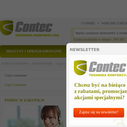
O FIRMIE
WARUNKI ZAKU
Liczba produktów w sklepie: 393 201
MASZYNY I OPROGRAMOWANIE
CZĘŚCI ZAMIENNE
STRONA GŁÓWNA >
PRASOWANIE >
Części zamienne >
Części zamienne >
heat.element
heat.element cpl.1250w/230v/tr
Części zamienne
Chcesz być na bieżąco
Części zamienne
z rabatami, promocja
akcjami specjalnymi?
POMOC W ZAKUPACH
Zapisz się na newsletter!