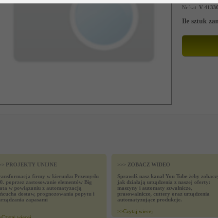
Nr kat:
V-4133
Ile sztuk z
>> PROJEKTY UNIJNE
>>> ZOBACZ WIDEO
ransformacja firmy w kierunku Przemysłu
Sprawdź nasz kanał You Tube żeby zobacz
.0. poprzez zastosowanie elementów Big
jak działają urządzenia z naszej oferty:
ata w powiązaniu z automatyzacją
maszyny i automaty szwalnicze,
ańcucha dostaw, prognozowania popytu i
prasowalnicze, cuttery oraz urządzenia
arządzania zapasami
automatyzujące produkcje.
>>
Czytaj wiecej
>
Czytaj wiecej