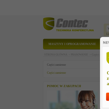
Li
MASZYNY I OPROGRAMOWANIE
STRONA GŁÓWNA >
PRASOWANIE >
Części zamien
G
Części zamienne
C
Części zamienne
z
a
POMOC W ZAKUPACH