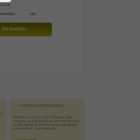
010220
amawiasz:
szt.
>>> POLITYKA PRYWATNOŚCI
yć
Informacje o tym, jakie zbieramy dane
osobowe, w jaki sposób są wykorzystywane,
w jaki sposób są zabezieczone i jak można
wprowadzać w nich zmiany.
>>
Czytaj wiecej