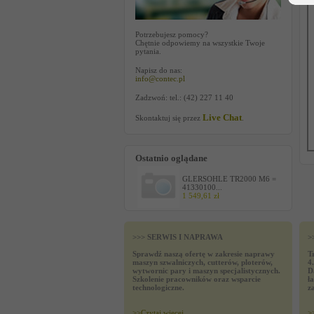
Potrzebujesz pomocy?
Chętnie odpowiemy na wszystkie Twoje
pytania.
Napisz do nas:
info@contec.pl
Zadzwoń: tel.: (42) 227 11 40
Live Chat
Skontaktuj się przez
.
Ostatnio oglądane
GLERSOHLE TR2000 M6 =
41330100...
1 549,61 zł
>>> SERWIS I NAPRAWA
>
Sprawdź naszą ofertę w zakresie naprawy
T
maszyn szwalniczych, cutterów, ploterów,
4
wytwornic pary i maszyn specjalistycznych.
D
Szkolenie pracowników oraz wsparcie
ł
technologiczne.
z
>>
Czytaj wiecej
>