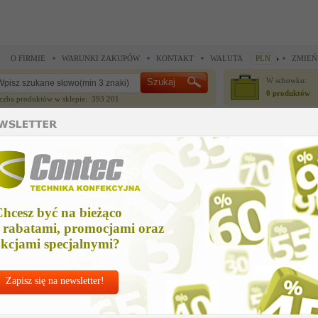
O FIRMIE
WARUNKI ZAKUPÓW
KONTAKT
WALUTA
PLN
ZMIEŃ
W schowku:
0 produktów
czba produktów w sklepie: 393 201
CZĘŚCI ZAMIENNE
IGŁY I AKCESORIA
ne >
Części zamienne >
GLERSOHLE TR2000 M6 = 4133010040
LERSOHLE TR2000 M6 = 4133010040
hcesz być na bieżąco
Cena n
 rabatami, promocjami oraz
1 549,
kcjami specjalnymi?
Zapisz się na newsletter!
Chcesz korzyst
Najlepsze
ceny