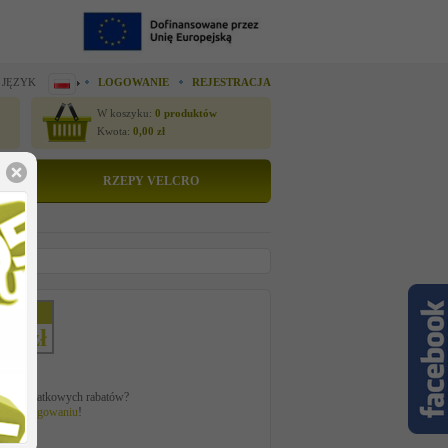
 JĘZYK
LOGOWANIE
REJESTRACJA
W koszyku:
0
produktów
Kwota:
0,00
zł
RZEPY VELCRO
etto
61 zł
ać z dodatkowych rabatów?
 po
zalogowaniu
!