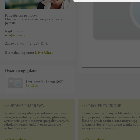
Potrzebujesz pomocy?
Chętnie odpowiemy na wszystkie Twoje
pytania.
Napisz do nas:
info@contec.pl
Zadzwoń: tel.: (42) 227 11 40
Live Chat
Skontaktuj się przez
.
Ostatnio oglądane
bezpiecznik 10a mtr 5x20
69,02 zł
>>> SERWIS I NAPRAWA
>>> PROJEKTY UNIJNE
Sprawdź naszą ofertę w zakresie naprawy
Transformacja firmy w kierunku Prze
maszyn szwalniczych, cutterów, ploterów,
4.0. poprzez zastosowanie elementów 
wytwornic pary i maszyn specjalistycznych.
Data w powiązaniu z automatyzacją
Szkolenie pracowników oraz wsparcie
łańcucha dostaw, prognozowania popy
technologiczne.
zarządzania zapasami
>>
Czytaj wiecej
>>
Czytaj wiecej