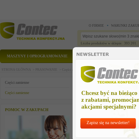
O FIRMIE
WARUNKI ZAKU
Liczba produktów w sklepie: 393 201
MASZYNY I OPROGRAMOWANIE
CZĘŚCI ZAMIENNE
STRONA GŁÓWNA >
PRASOWANIE >
Części zamienne >
Części zamienne >
bezpiecznik 
bezpiecznik 10a mtr 5x20
Części zamienne
Chcesz być na bieżąco
Części zamienne
z rabatami, promocja
akcjami specjalnymi?
POMOC W ZAKUPACH
Zapisz się na newsletter!