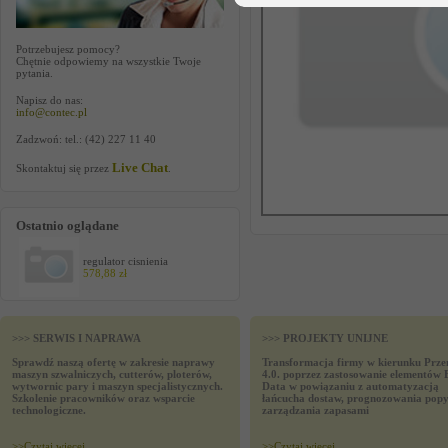
Potrzebujesz pomocy?
Chętnie odpowiemy na wszystkie Twoje
pytania.
Napisz do nas:
info@contec.pl
Zadzwoń: tel.: (42) 227 11 40
Live Chat
Skontaktuj się przez
.
Ostatnio oglądane
regulator cisnienia
578,88 zł
>>> SERWIS I NAPRAWA
>>> PROJEKTY UNIJNE
Sprawdź naszą ofertę w zakresie naprawy
Transformacja firmy w kierunku Prze
maszyn szwalniczych, cutterów, ploterów,
4.0. poprzez zastosowanie elementów 
wytwornic pary i maszyn specjalistycznych.
Data w powiązaniu z automatyzacją
Szkolenie pracowników oraz wsparcie
łańcucha dostaw, prognozowania popy
technologiczne.
zarządzania zapasami
>>
Czytaj wiecej
>>
Czytaj wiecej