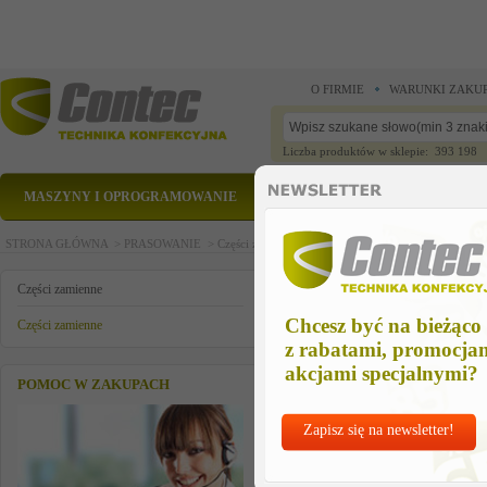
O FIRMIE
WARUNKI ZAKU
Liczba produktów w sklepie: 393 198
MASZYNY I OPROGRAMOWANIE
CZĘŚCI ZAMIENNE
STRONA GŁÓWNA >
PRASOWANIE >
Części zamienne >
Części zamienne >
regulator cis
regulator cisnienia
Części zamienne
Chcesz być na bieżąco
Części zamienne
z rabatami, promocja
akcjami specjalnymi?
POMOC W ZAKUPACH
Zapisz się na newsletter!