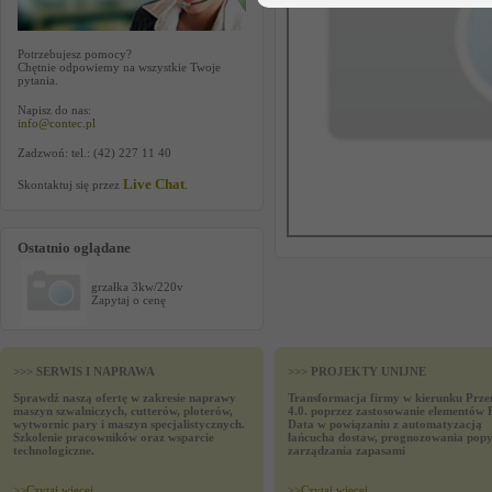
Potrzebujesz pomocy?
Chętnie odpowiemy na wszystkie Twoje
pytania.
Napisz do nas:
info@contec.pl
Zadzwoń: tel.: (42) 227 11 40
Live Chat
Skontaktuj się przez
.
Ostatnio oglądane
grzałka 3kw/220v
Zapytaj o cenę
>>> SERWIS I NAPRAWA
>>> PROJEKTY UNIJNE
Sprawdź naszą ofertę w zakresie naprawy
Transformacja firmy w kierunku Prze
maszyn szwalniczych, cutterów, ploterów,
4.0. poprzez zastosowanie elementów 
wytwornic pary i maszyn specjalistycznych.
Data w powiązaniu z automatyzacją
Szkolenie pracowników oraz wsparcie
łańcucha dostaw, prognozowania popy
technologiczne.
zarządzania zapasami
>>
Czytaj wiecej
>>
Czytaj wiecej