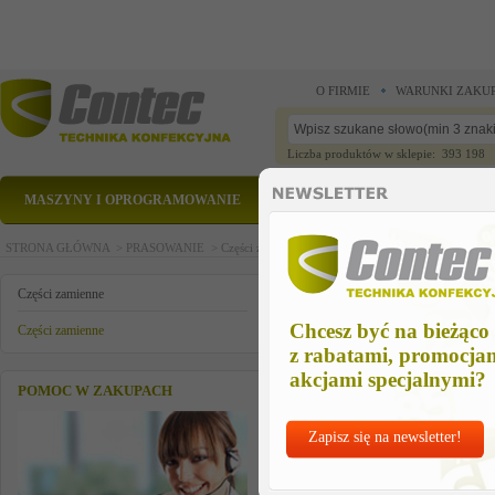
O FIRMIE
WARUNKI ZAKU
Liczba produktów w sklepie: 393 198
MASZYNY I OPROGRAMOWANIE
CZĘŚCI ZAMIENNE
STRONA GŁÓWNA >
PRASOWANIE >
Części zamienne >
Części zamienne >
grzałka 3kw
grzałka 3kw/220v
Części zamienne
Chcesz być na bieżąco
Części zamienne
z rabatami, promocja
akcjami specjalnymi?
POMOC W ZAKUPACH
Zapisz się na newsletter!