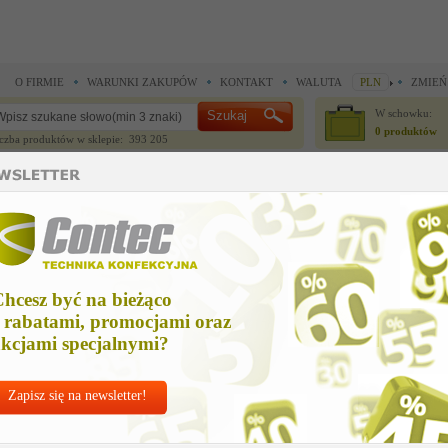
O FIRMIE
WARUNKI ZAKUPÓW
KONTAKT
WALUTA
PLN
ZMIEŃ
W schowku:
0 produktów
czba produktów w sklepie: 393 205
CZĘŚCI ZAMIENNE
IGŁY I AKCESORIA
ne >
Części zamienne >
koncowka kabla 62 mm
oncowka kabla 62 mm
hcesz być na bieżąco
Cena net
 rabatami, promocjami oraz
33,34 
kcjami specjalnymi?
Zapisz się na newsletter!
Chcesz korzyst
Najlepsze
ceny