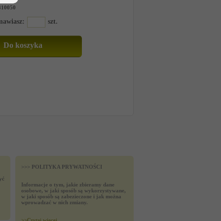
810050
amawiasz:
szt.
>>> POLITYKA PRYWATNOŚCI
yć
Informacje o tym, jakie zbieramy dane
osobowe, w jaki sposób są wykorzystywane,
w jaki sposób są zabezieczone i jak można
wprowadzać w nich zmiany.
>>
Czytaj wiecej