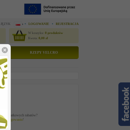
 JĘZYK
LOGOWANIE
REJESTRACJA
W koszyku:
0
produktów
Kwota:
0,00
zł
RZEPY VELCRO
to
zł
ać z dodatkowych rabatów?
 po
zalogowaniu
!