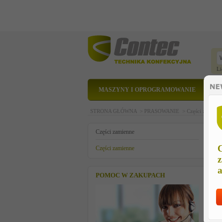
Li
MASZYNY I OPROGRAMOWANIE
STRONA GŁÓWNA >
PRASOWANIE >
Części zamien
k
Części zamienne
C
Części zamienne
z
a
POMOC W ZAKUPACH