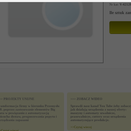
Nr kat:
V-4212
Ile sztuk z
>> PROJEKTY UNIJNE
>>> ZOBACZ WIDEO
ransformacja firmy w kierunku Przemysłu
Sprawdź nasz kanał You Tube żeby zobacz
.0. poprzez zastosowanie elementów Big
jak działają urządzenia z naszej oferty:
ata w powiązaniu z automatyzacją
maszyny i automaty szwalnicze,
ańcucha dostaw, prognozowania popytu i
prasowalnicze, cuttery oraz urządzenia
arządzania zapasami
automatyzujące produkcje.
>>
Czytaj wiecej
>
Czytaj wiecej