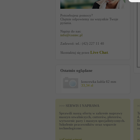
Potrzebujesz pomocy?
Chętnie odpowiemy na wszystkie Twoje
pytania.
Napisz do nas:
info@contec.pl
Zadzwoń: tel.: (42) 227 11 40
Live Chat
Skontaktuj się przez
.
Ostatnio oglądane
koncowka kabla 62 mm
33,34 zł
>>> SERWIS I NAPRAWA
>
Sprawdź naszą ofertę w zakresie naprawy
T
maszyn szwalniczych, cutterów, ploterów,
4
wytwornic pary i maszyn specjalistycznych.
D
Szkolenie pracowników oraz wsparcie
ł
technologiczne.
z
>>
Czytaj wiecej
>