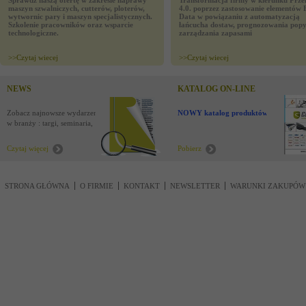
Sprawdź naszą ofertę w zakresie naprawy
Transformacja firmy w kierunku Prze
maszyn szwalniczych, cutterów, ploterów,
4.0. poprzez zastosowanie elementów 
wytwornic pary i maszyn specjalistycznych.
Data w powiązaniu z automatyzacją
Szkolenie pracowników oraz wsparcie
łańcucha dostaw, prognozowania popy
technologiczne.
zarządzania zapasami
>>
Czytaj wiecej
>>
Czytaj wiecej
NEWS
KATALOG ON-LINE
Zobacz najnowsze wydarzenia
NOWY katalog produktów !
w branży : targi, seminaria,
nowości
Czytaj więcej
Pobierz
STRONA GŁÓWNA
O FIRMIE
KONTAKT
NEWSLETTER
WARUNKI ZAKUPÓW