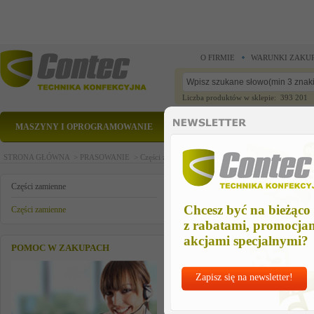
O FIRMIE
WARUNKI ZAKU
Liczba produktów w sklepie: 393 201
MASZYNY I OPROGRAMOWANIE
CZĘŚCI ZAMIENNE
STRONA GŁÓWNA >
PRASOWANIE >
Części zamienne >
Części zamienne >
mini-balanc
mini-balancer-uchwyt kompl
Części zamienne
Chcesz być na bieżąco
Części zamienne
z rabatami, promocja
akcjami specjalnymi?
POMOC W ZAKUPACH
Zapisz się na newsletter!