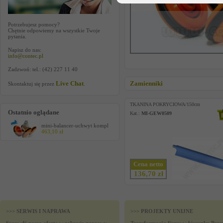
Potrzebujesz pomocy?
Chętnie odpowiemy na wszystkie Twoje
pytania.
Napisz do nas:
info@contec.pl
Zadzwoń: tel.: (42) 227 11 40
Live Chat
Zamienniki
Skontaktuj się przez
.
TKANINA POKRYCIOWA/150cm
Ostatnio oglądane
Kat.:
MI-GEW0509
mini-balancer-uchwyt kompl
463,10 zł
Cena netto
136,70 zł
>>> SERWIS I NAPRAWA
>>> PROJEKTY UNIJNE