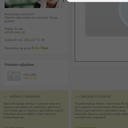
Potrzebujesz pomocy?
Chętnie odpowiemy na wszystkie Twoje
pytania.
Napisz do nas:
info@contec.pl
Zadzwoń: tel.: (42) 227 11 40
Live Chat
Skontaktuj się przez
.
Ostatnio oglądane
belt roller
140,27 zł
>>> SERWIS I NAPRAWA
>>> PROJEKTY UNIJNE
Sprawdź naszą ofertę w zakresie naprawy
Transformacja firmy w kierunku Prze
maszyn szwalniczych, cutterów, ploterów,
4.0. poprzez zastosowanie elementów 
wytwornic pary i maszyn specjalistycznych.
Data w powiązaniu z automatyzacją
Szkolenie pracowników oraz wsparcie
łańcucha dostaw, prognozowania popy
technologiczne.
zarządzania zapasami
>>
Czytaj wiecej
>>
Czytaj wiecej