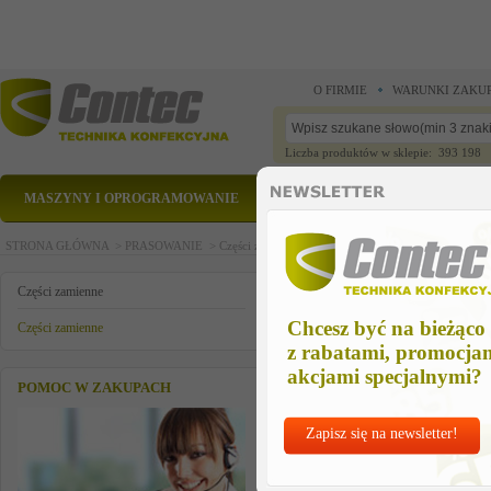
O FIRMIE
WARUNKI ZAKU
Liczba produktów w sklepie: 393 198
MASZYNY I OPROGRAMOWANIE
CZĘŚCI ZAMIENNE
STRONA GŁÓWNA >
PRASOWANIE >
Części zamienne >
Części zamienne >
belt roller
belt roller
Części zamienne
Chcesz być na bieżąco
Części zamienne
z rabatami, promocja
akcjami specjalnymi?
POMOC W ZAKUPACH
Zapisz się na newsletter!