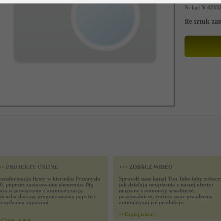
Nr kat:
V-4233
Ile sztuk z
>> PROJEKTY UNIJNE
>>> ZOBACZ WIDEO
ransformacja firmy w kierunku Przemysłu
Sprawdź nasz kanał You Tube żeby zobacz
.0. poprzez zastosowanie elementów Big
jak działają urządzenia z naszej oferty:
ata w powiązaniu z automatyzacją
maszyny i automaty szwalnicze,
ańcucha dostaw, prognozowania popytu i
prasowalnicze, cuttery oraz urządzenia
arządzania zapasami
automatyzujące produkcje.
>>
Czytaj wiecej
>
Czytaj wiecej