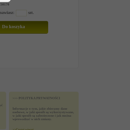
250170
amawiasz:
szt.
>>> POLITYKA PRYWATNOŚCI
yć
Informacje o tym, jakie zbieramy dane
osobowe, w jaki sposób są wykorzystywane,
w jaki sposób są zabezieczone i jak można
wprowadzać w nich zmiany.
>>
Czytaj wiecej