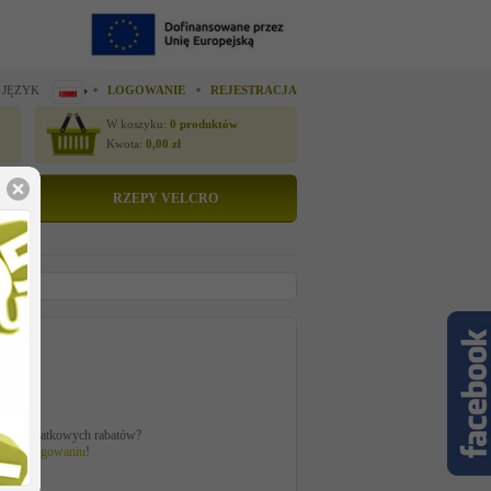
 JĘZYK
LOGOWANIE
REJESTRACJA
W koszyku:
0
produktów
Kwota:
0,00
zł
RZEPY VELCRO
tto
 zł
ać z dodatkowych rabatów?
 po
zalogowaniu
!