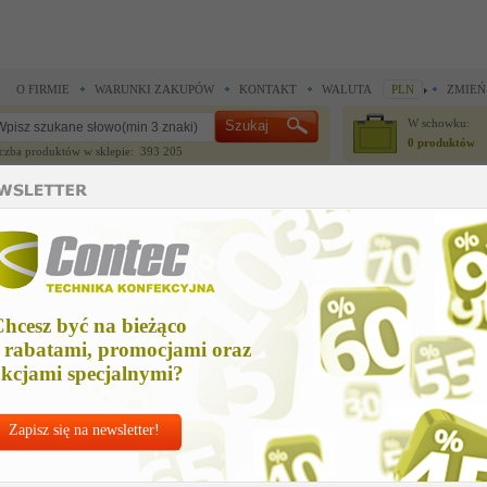
O FIRMIE
WARUNKI ZAKUPÓW
KONTAKT
WALUTA
PLN
ZMIEŃ
W schowku:
0 produktów
czba produktów w sklepie: 393 205
CZĘŚCI ZAMIENNE
IGŁY I AKCESORIA
ne >
Części zamienne >
przekaznik obciazeniowy
rzekaznik obciazeniowy
hcesz być na bieżąco
Cena ne
 rabatami, promocjami oraz
435,58
kcjami specjalnymi?
Zapisz się na newsletter!
Chcesz korzyst
Najlepsze
ceny