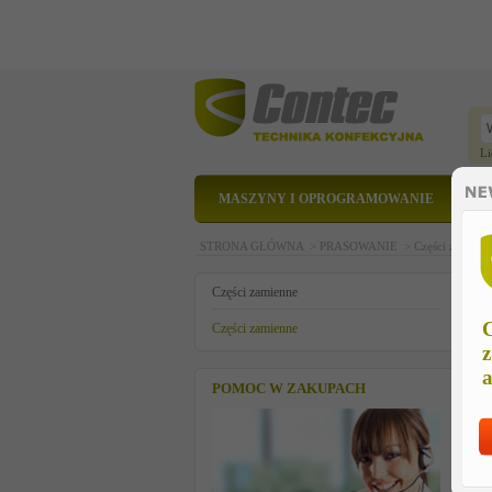
Li
MASZYNY I OPROGRAMOWANIE
STRONA GŁÓWNA >
PRASOWANIE >
Części zamien
p
Części zamienne
C
Części zamienne
z
a
POMOC W ZAKUPACH