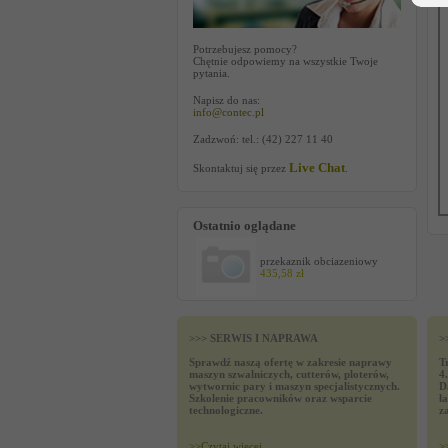
Potrzebujesz pomocy?
Chętnie odpowiemy na wszystkie Twoje
pytania.
Napisz do nas:
info@contec.pl
Zadzwoń: tel.: (42) 227 11 40
Live Chat
Skontaktuj się przez
.
Ostatnio oglądane
przekaznik obciazeniowy
435,58 zł
>>> SERWIS I NAPRAWA
>
Sprawdź naszą ofertę w zakresie naprawy
T
maszyn szwalniczych, cutterów, ploterów,
4
wytwornic pary i maszyn specjalistycznych.
D
Szkolenie pracowników oraz wsparcie
ł
technologiczne.
z
>>
Czytaj wiecej
>