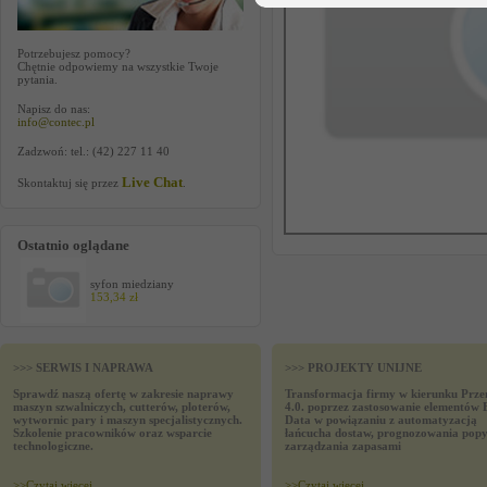
Potrzebujesz pomocy?
Chętnie odpowiemy na wszystkie Twoje
pytania.
Napisz do nas:
info@contec.pl
Zadzwoń: tel.: (42) 227 11 40
Live Chat
Skontaktuj się przez
.
Ostatnio oglądane
syfon miedziany
153,34 zł
>>> SERWIS I NAPRAWA
>>> PROJEKTY UNIJNE
Sprawdź naszą ofertę w zakresie naprawy
Transformacja firmy w kierunku Prze
maszyn szwalniczych, cutterów, ploterów,
4.0. poprzez zastosowanie elementów 
wytwornic pary i maszyn specjalistycznych.
Data w powiązaniu z automatyzacją
Szkolenie pracowników oraz wsparcie
łańcucha dostaw, prognozowania popy
technologiczne.
zarządzania zapasami
>>
Czytaj wiecej
>>
Czytaj wiecej