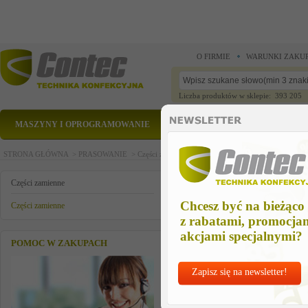
O FIRMIE
WARUNKI ZAKU
Liczba produktów w sklepie: 393 205
MASZYNY I OPROGRAMOWANIE
CZĘŚCI ZAMIENNE
STRONA GŁÓWNA >
PRASOWANIE >
Części zamienne >
Części zamienne >
syfon miedz
syfon miedziany
Części zamienne
Chcesz być na bieżąco
Części zamienne
z rabatami, promocja
akcjami specjalnymi?
POMOC W ZAKUPACH
Zapisz się na newsletter!