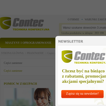
O FIRMIE
WARUNKI ZAKU
Liczba produktów w sklepie: 393 198
MASZYNY I OPROGRAMOWANIE
CZĘŚCI ZAMIENNE
STRONA GŁÓWNA >
PRASOWANIE >
Części zamienne >
Części zamienne >
uszczelka
uszczelka
Części zamienne
Chcesz być na bieżąco
Części zamienne
z rabatami, promocja
akcjami specjalnymi?
POMOC W ZAKUPACH
Zapisz się na newsletter!