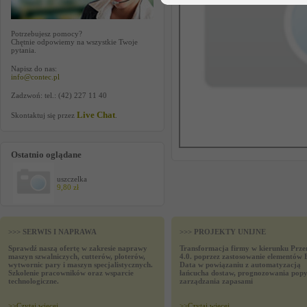
Potrzebujesz pomocy?
Chętnie odpowiemy na wszystkie Twoje
pytania.
Napisz do nas:
info@contec.pl
Zadzwoń: tel.: (42) 227 11 40
Live Chat
Skontaktuj się przez
.
Ostatnio oglądane
uszczelka
9,80 zł
>>> SERWIS I NAPRAWA
>>> PROJEKTY UNIJNE
Sprawdź naszą ofertę w zakresie naprawy
Transformacja firmy w kierunku Prze
maszyn szwalniczych, cutterów, ploterów,
4.0. poprzez zastosowanie elementów 
wytwornic pary i maszyn specjalistycznych.
Data w powiązaniu z automatyzacją
Szkolenie pracowników oraz wsparcie
łańcucha dostaw, prognozowania popy
technologiczne.
zarządzania zapasami
>>
Czytaj wiecej
>>
Czytaj wiecej