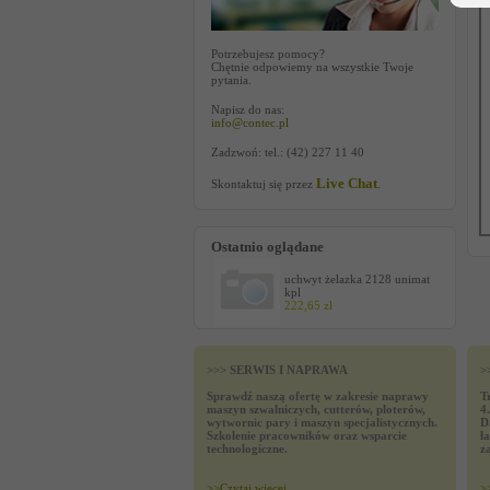
Potrzebujesz pomocy?
Chętnie odpowiemy na wszystkie Twoje
pytania.
Napisz do nas:
info@contec.pl
Zadzwoń: tel.: (42) 227 11 40
Live Chat
Skontaktuj się przez
.
Ostatnio oglądane
uchwyt żelazka 2128 unimat
kpl
222,65 zł
>>> SERWIS I NAPRAWA
>
Sprawdź naszą ofertę w zakresie naprawy
T
maszyn szwalniczych, cutterów, ploterów,
4
wytwornic pary i maszyn specjalistycznych.
D
Szkolenie pracowników oraz wsparcie
ł
technologiczne.
z
>>
Czytaj wiecej
>