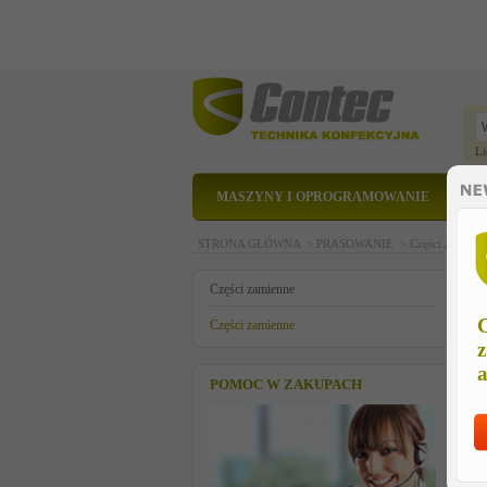
Li
MASZYNY I OPROGRAMOWANIE
STRONA GŁÓWNA >
PRASOWANIE >
Części zamien
u
Części zamienne
C
Części zamienne
z
a
POMOC W ZAKUPACH