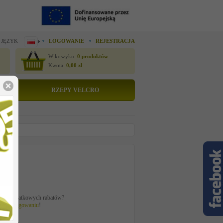
 JĘZYK
LOGOWANIE
REJESTRACJA
W koszyku:
0
produktów
Kwota:
0,00
zł
RZEPY VELCRO
tto
 zł
ać z dodatkowych rabatów?
 po
zalogowaniu
!