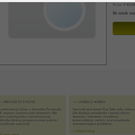
Nr kat:
V-4212
Ile sztuk z
>> PROJEKTY UNIJNE
>>> ZOBACZ WIDEO
ransformacja firmy w kierunku Przemysłu
Sprawdź nasz kanał You Tube żeby zobacz
.0. poprzez zastosowanie elementów Big
jak działają urządzenia z naszej oferty:
ata w powiązaniu z automatyzacją
maszyny i automaty szwalnicze,
ańcucha dostaw, prognozowania popytu i
prasowalnicze, cuttery oraz urządzenia
arządzania zapasami
automatyzujące produkcje.
>>
Czytaj wiecej
>
Czytaj wiecej