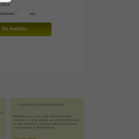
820030
amawiasz:
szt.
>>> POLITYKA PRYWATNOŚCI
yć
Informacje o tym, jakie zbieramy dane
osobowe, w jaki sposób są wykorzystywane,
w jaki sposób są zabezieczone i jak można
wprowadzać w nich zmiany.
>>
Czytaj wiecej