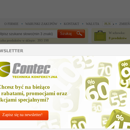
O FIRMIE
WARUNKI ZAKUPÓW
KONTAKT
WALUTA
PLN
ZMIEŃ
W schowku:
0 produktów
czba produktów w sklepie: 393 198
CZĘŚCI ZAMIENNE
IGŁY I AKCESORIA
ne >
Części zamienne >
uchwyt żelazka 2128 unimat kpl
chwyt żelazka 2128 unimat kpl
hcesz być na bieżąco
Cena ne
 rabatami, promocjami oraz
222,65
kcjami specjalnymi?
Zapisz się na newsletter!
Chcesz korzyst
Najlepsze
ceny