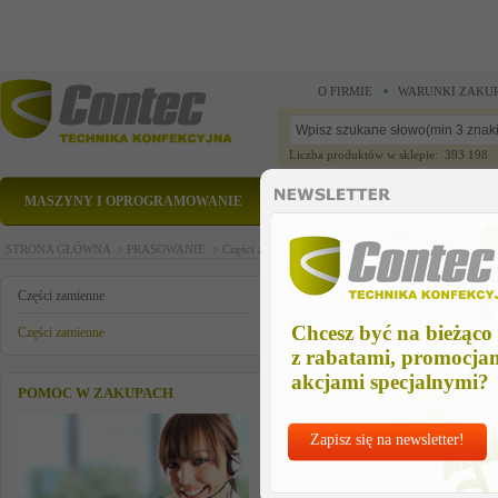
O FIRMIE
WARUNKI ZAKU
Liczba produktów w sklepie: 393 198
MASZYNY I OPROGRAMOWANIE
CZĘŚCI ZAMIENNE
STRONA GŁÓWNA >
PRASOWANIE >
Części zamienne >
Części zamienne >
uchwyt do ze
uchwyt do zelazka
Części zamienne
Chcesz być na bieżąco
Części zamienne
z rabatami, promocja
akcjami specjalnymi?
POMOC W ZAKUPACH
Zapisz się na newsletter!