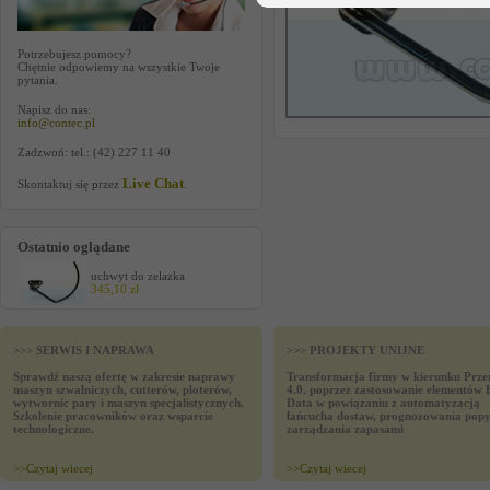
Potrzebujesz pomocy?
Chętnie odpowiemy na wszystkie Twoje
pytania.
Napisz do nas:
info@contec.pl
Zadzwoń: tel.: (42) 227 11 40
Live Chat
Skontaktuj się przez
.
Ostatnio oglądane
uchwyt do zelazka
345,10 zł
>>> SERWIS I NAPRAWA
>>> PROJEKTY UNIJNE
Sprawdź naszą ofertę w zakresie naprawy
Transformacja firmy w kierunku Prze
maszyn szwalniczych, cutterów, ploterów,
4.0. poprzez zastosowanie elementów 
wytwornic pary i maszyn specjalistycznych.
Data w powiązaniu z automatyzacją
Szkolenie pracowników oraz wsparcie
łańcucha dostaw, prognozowania popy
technologiczne.
zarządzania zapasami
>>
Czytaj wiecej
>>
Czytaj wiecej