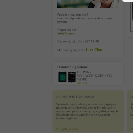
Potrzebujesz pomocy?
Chętnie odpowiemy na wszystkie Twoje
pytania.
Napisz do nas:
info@contec.pl
Zadzwoń: tel.: (42) 227 11 40
Live Chat
Skontaktuj się przez
.
Ostatnio oglądane
GLOWNY
WYLACZNIK,ZIELONY
WIPPE
40,08 zł
>>> SERWIS I NAPRAWA
>
Sprawdź naszą ofertę w zakresie naprawy
T
maszyn szwalniczych, cutterów, ploterów,
4
wytwornic pary i maszyn specjalistycznych.
D
Szkolenie pracowników oraz wsparcie
ł
technologiczne.
z
>>
Czytaj wiecej
>