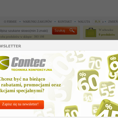
O FIRMIE
WARUNKI ZAKUPÓW
KONTAKT
WALUTA
PLN
ZMIEŃ
W schowku:
0 produktów
czba produktów w sklepie: 393 198
CZĘŚCI ZAMIENNE
IGŁY I AKCESORIA
ne >
Części zamienne >
GLOWNY WYLACZNIK,ZIELONY WIPPE
LOWNY WYLACZNIK,ZIELONY WIPPE
hcesz być na bieżąco
Cena net
 rabatami, promocjami oraz
40,08 
kcjami specjalnymi?
Zapisz się na newsletter!
Chcesz korzyst
Najlepsze
ceny