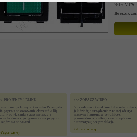
Nr kat:
V-4791
Ile sztuk z
>> PROJEKTY UNIJNE
>>> ZOBACZ WIDEO
ransformacja firmy w kierunku Przemysłu
Sprawdź nasz kanał You Tube żeby zobacz
.0. poprzez zastosowanie elementów Big
jak działają urządzenia z naszej oferty:
ata w powiązaniu z automatyzacją
maszyny i automaty szwalnicze,
ańcucha dostaw, prognozowania popytu i
prasowalnicze, cuttery oraz urządzenia
arządzania zapasami
automatyzujące produkcje.
>>
Czytaj wiecej
>
Czytaj wiecej