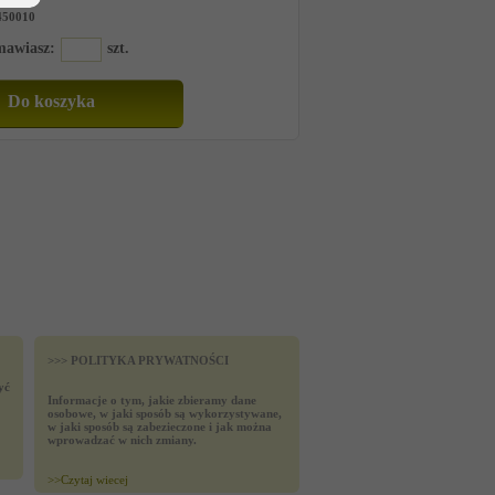
450010
amawiasz:
szt.
>>> POLITYKA PRYWATNOŚCI
yć
Informacje o tym, jakie zbieramy dane
osobowe, w jaki sposób są wykorzystywane,
w jaki sposób są zabezieczone i jak można
wprowadzać w nich zmiany.
>>
Czytaj wiecej