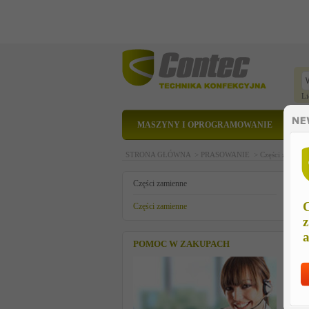
Li
MASZYNY I OPROGRAMOWANIE
STRONA GŁÓWNA >
PRASOWANIE >
Części zamien
G
Części zamienne
C
Części zamienne
z
a
POMOC W ZAKUPACH