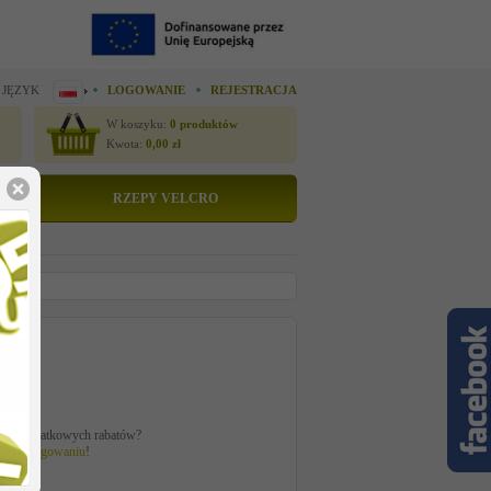
 JĘZYK
LOGOWANIE
REJESTRACJA
W koszyku:
0
produktów
Kwota:
0,00
zł
RZEPY VELCRO
to
zł
ać z dodatkowych rabatów?
 po
zalogowaniu
!