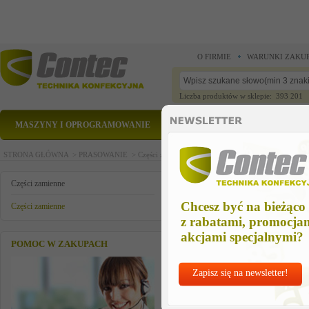
O FIRMIE
WARUNKI ZAKU
Liczba produktów w sklepie: 393 201
MASZYNY I OPROGRAMOWANIE
CZĘŚCI ZAMIENNE
STRONA GŁÓWNA >
PRASOWANIE >
Części zamienne >
Części zamienne >
zawór kulko
zawór kulkowy 3/8
Części zamienne
Chcesz być na bieżąco
Części zamienne
z rabatami, promocja
akcjami specjalnymi?
POMOC W ZAKUPACH
Zapisz się na newsletter!