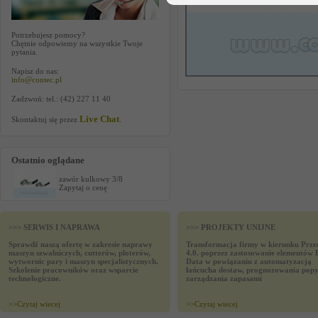
Potrzebujesz pomocy?
Chętnie odpowiemy na wszystkie Twoje
pytania.
Napisz do nas:
info@contec.pl
Zadzwoń: tel.: (42) 227 11 40
Live Chat
Skontaktuj się przez
.
Ostatnio oglądane
zawór kulkowy 3/8
Zapytaj o cenę
>>> SERWIS I NAPRAWA
>>> PROJEKTY UNIJNE
Sprawdź naszą ofertę w zakresie naprawy
Transformacja firmy w kierunku Prze
maszyn szwalniczych, cutterów, ploterów,
4.0. poprzez zastosowanie elementów 
wytwornic pary i maszyn specjalistycznych.
Data w powiązaniu z automatyzacją
Szkolenie pracowników oraz wsparcie
łańcucha dostaw, prognozowania popy
technologiczne.
zarządzania zapasami
>>
Czytaj wiecej
>>
Czytaj wiecej