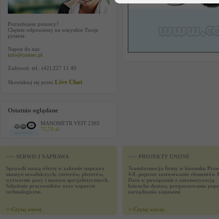
Potrzebujesz pomocy?
Chętnie odpowiemy na wszystkie Twoje
pytania.
Napisz do nas:
info@contec.pl
Zadzwoń: tel.: (42) 227 11 40
Live Chat
Skontaktuj się przez
.
Ostatnio oglądane
MANOMETR VEIT 2365
75,70 zł
>>> SERWIS I NAPRAWA
>>> PROJEKTY UNIJNE
Sprawdź naszą ofertę w zakresie naprawy
Transformacja firmy w kierunku Prze
maszyn szwalniczych, cutterów, ploterów,
4.0. poprzez zastosowanie elementów 
wytwornic pary i maszyn specjalistycznych.
Data w powiązaniu z automatyzacją
Szkolenie pracowników oraz wsparcie
łańcucha dostaw, prognozowania popy
technologiczne.
zarządzania zapasami
>>
Czytaj wiecej
>>
Czytaj wiecej