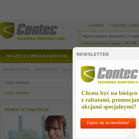
O FIRMIE
WARUNKI ZAKU
Liczba produktów w sklepie: 393 198
MASZYNY I OPROGRAMOWANIE
CZĘŚCI ZAMIENNE
STRONA GŁÓWNA >
PRASOWANIE >
Części zamienne >
Części zamienne >
MANOMETR 
MANOMETR VEIT 2365
Części zamienne
Chcesz być na bieżąco
Części zamienne
z rabatami, promocja
akcjami specjalnymi?
POMOC W ZAKUPACH
Zapisz się na newsletter!