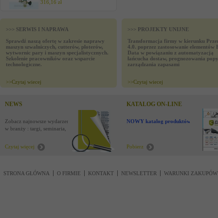
316,16 zł
>>> SERWIS I NAPRAWA
>>> PROJEKTY UNIJNE
Sprawdź naszą ofertę w zakresie naprawy
Transformacja firmy w kierunku Prze
maszyn szwalniczych, cutterów, ploterów,
4.0. poprzez zastosowanie elementów 
wytwornic pary i maszyn specjalistycznych.
Data w powiązaniu z automatyzacją
Szkolenie pracowników oraz wsparcie
łańcucha dostaw, prognozowania popy
technologiczne.
zarządzania zapasami
>>
Czytaj wiecej
>>
Czytaj wiecej
NEWS
KATALOG ON-LINE
Zobacz najnowsze wydarzenia
NOWY katalog produktów !
w branży : targi, seminaria,
nowości
Czytaj więcej
Pobierz
STRONA GŁÓWNA
O FIRMIE
KONTAKT
NEWSLETTER
WARUNKI ZAKUPÓW