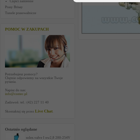
Części zamienne
Prasy Brisay
Tunele prasowalnicze
POMOC W ZAKUPACH
Potrzebujesz pomocy?
Chętnie odpowiemy na wszystkie Twoje
pytania.
Napisz do nas:
info@contec.pl
Zadzwoń: tel.: (42) 227 11 40
Live Chat
Skontaktuj się przez
.
Ostatnio oglądane
solen.valve I nw2,8 200-254V