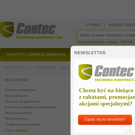
O FIRMIE
WARUNKI ZAKU
Liczba produktów w sklepie: 393 198
MASZYNY I OPROGRAMOWANIE
CZĘŚCI ZAMIENNE
STRONA GŁÓWNA >
PRASOWANIE >
Części zamienne >
solen.valve I nw2,8 200-254V
solen.valve I nw2,8 200-254V
PRASOWANIE
Chcesz być na bieżąco
Żelazka przemysłowe
Stopy teflonowe
z rabatami, promocja
Akcesoria do prasowania
akcjami specjalnymi?
Pokrycia i wykładziny prasowalnicze
Stoły prasowalnicze
Wytwornice pary
Zapisz się na newsletter!
Urządzenia prasowalnicze
Części zamienne