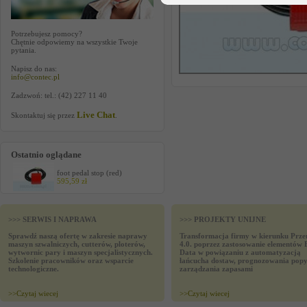
Potrzebujesz pomocy?
Chętnie odpowiemy na wszystkie Twoje
pytania.
Napisz do nas:
info@contec.pl
Zadzwoń: tel.: (42) 227 11 40
Live Chat
Skontaktuj się przez
.
Ostatnio oglądane
foot pedal stop (red)
595,59 zł
>>> SERWIS I NAPRAWA
>>> PROJEKTY UNIJNE
Sprawdź naszą ofertę w zakresie naprawy
Transformacja firmy w kierunku Prze
maszyn szwalniczych, cutterów, ploterów,
4.0. poprzez zastosowanie elementów 
wytwornic pary i maszyn specjalistycznych.
Data w powiązaniu z automatyzacją
Szkolenie pracowników oraz wsparcie
łańcucha dostaw, prognozowania popy
technologiczne.
zarządzania zapasami
>>
Czytaj wiecej
>>
Czytaj wiecej