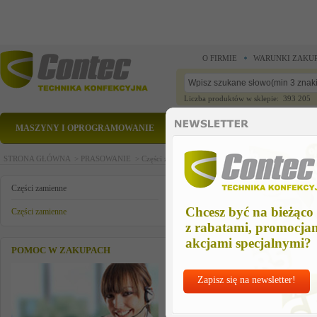
O FIRMIE
WARUNKI ZAKU
Liczba produktów w sklepie: 393 205
MASZYNY I OPROGRAMOWANIE
CZĘŚCI ZAMIENNE
STRONA GŁÓWNA >
PRASOWANIE >
Części zamienne >
Części zamienne >
foot pedal st
foot pedal stop (red)
Części zamienne
Chcesz być na bieżąco
Części zamienne
z rabatami, promocja
akcjami specjalnymi?
POMOC W ZAKUPACH
Zapisz się na newsletter!