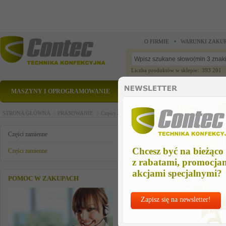
O FIRMIE
WARUNKI ZAKU
Liczba produktów w sklepie: 393 201
MASZYNY I OPROGRAMOWANIE
CZĘŚCI ZAMIENNE
STRONA GŁÓWNA >
PRASOWANIE >
Części zamienne >
Części zamienne >
czesc zamien
czesc zamienna
Części zamienne
Chcesz być na bieżąco
Części zamienne
z rabatami, promocja
akcjami specjalnymi?
POMOC W ZAKUPACH
Zapisz się na newsletter!