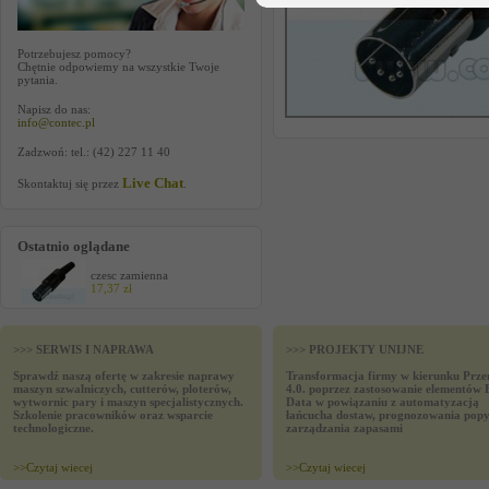
Potrzebujesz pomocy?
Chętnie odpowiemy na wszystkie Twoje
pytania.
Napisz do nas:
info@contec.pl
Zadzwoń: tel.: (42) 227 11 40
Live Chat
Skontaktuj się przez
.
Ostatnio oglądane
czesc zamienna
17,37 zł
>>> SERWIS I NAPRAWA
>>> PROJEKTY UNIJNE
Sprawdź naszą ofertę w zakresie naprawy
Transformacja firmy w kierunku Prze
maszyn szwalniczych, cutterów, ploterów,
4.0. poprzez zastosowanie elementów 
wytwornic pary i maszyn specjalistycznych.
Data w powiązaniu z automatyzacją
Szkolenie pracowników oraz wsparcie
łańcucha dostaw, prognozowania popy
technologiczne.
zarządzania zapasami
>>
Czytaj wiecej
>>
Czytaj wiecej