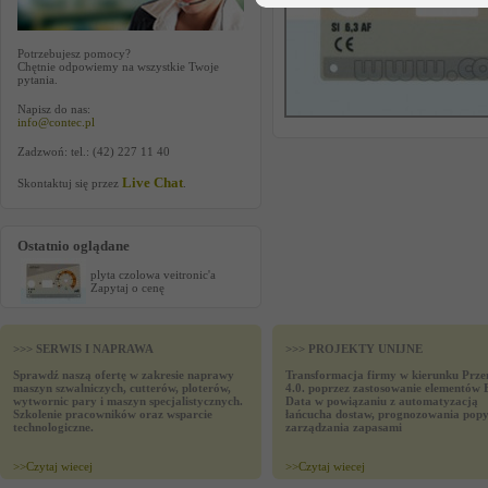
Potrzebujesz pomocy?
Chętnie odpowiemy na wszystkie Twoje
pytania.
Napisz do nas:
info@contec.pl
Zadzwoń: tel.: (42) 227 11 40
Live Chat
Skontaktuj się przez
.
Ostatnio oglądane
plyta czolowa veitronic'a
Zapytaj o cenę
>>> SERWIS I NAPRAWA
>>> PROJEKTY UNIJNE
Sprawdź naszą ofertę w zakresie naprawy
Transformacja firmy w kierunku Prze
maszyn szwalniczych, cutterów, ploterów,
4.0. poprzez zastosowanie elementów 
wytwornic pary i maszyn specjalistycznych.
Data w powiązaniu z automatyzacją
Szkolenie pracowników oraz wsparcie
łańcucha dostaw, prognozowania popy
technologiczne.
zarządzania zapasami
>>
Czytaj wiecej
>>
Czytaj wiecej