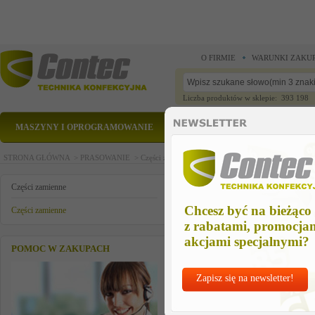
O FIRMIE
WARUNKI ZAKU
Liczba produktów w sklepie: 393 198
MASZYNY I OPROGRAMOWANIE
CZĘŚCI ZAMIENNE
STRONA GŁÓWNA >
PRASOWANIE >
Części zamienne >
Części zamienne >
plyta czolowa
plyta czolowa veitronic'a
Części zamienne
Chcesz być na bieżąco
Części zamienne
z rabatami, promocja
akcjami specjalnymi?
POMOC W ZAKUPACH
Zapisz się na newsletter!