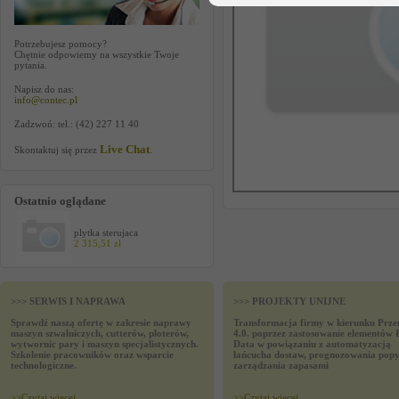
Potrzebujesz pomocy?
Chętnie odpowiemy na wszystkie Twoje
pytania.
Napisz do nas:
info@contec.pl
Zadzwoń: tel.: (42) 227 11 40
Live Chat
Skontaktuj się przez
.
Ostatnio oglądane
plytka sterujaca
2 315,51 zł
>>> SERWIS I NAPRAWA
>>> PROJEKTY UNIJNE
Sprawdź naszą ofertę w zakresie naprawy
Transformacja firmy w kierunku Prze
maszyn szwalniczych, cutterów, ploterów,
4.0. poprzez zastosowanie elementów 
wytwornic pary i maszyn specjalistycznych.
Data w powiązaniu z automatyzacją
Szkolenie pracowników oraz wsparcie
łańcucha dostaw, prognozowania popy
technologiczne.
zarządzania zapasami
>>
Czytaj wiecej
>>
Czytaj wiecej