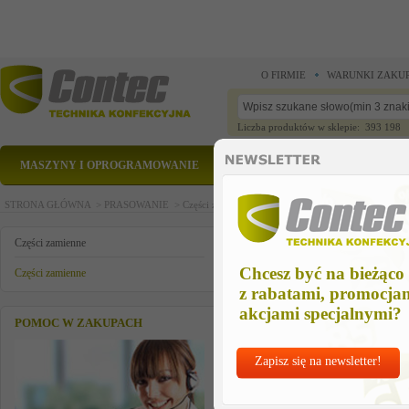
O FIRMIE
WARUNKI ZAKU
Liczba produktów w sklepie: 393 198
MASZYNY I OPROGRAMOWANIE
CZĘŚCI ZAMIENNE
STRONA GŁÓWNA >
PRASOWANIE >
Części zamienne >
Części zamienne >
plytka steruj
plytka sterujaca
Części zamienne
Chcesz być na bieżąco
Części zamienne
z rabatami, promocja
akcjami specjalnymi?
POMOC W ZAKUPACH
Zapisz się na newsletter!