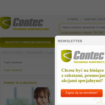
O FIRMIE
WARUNKI ZAKU
Liczba produktów w sklepie: 393 198
MASZYNY I OPROGRAMOWANIE
CZĘŚCI ZAMIENNE
STRONA GŁÓWNA >
PRASOWANIE >
Części zamienne >
Części zamienne >
ELEKTRODA
ELEKTRODA DO 2365, SG67
Części zamienne
Chcesz być na bieżąco
Części zamienne
z rabatami, promocja
akcjami specjalnymi?
POMOC W ZAKUPACH
Zapisz się na newsletter!