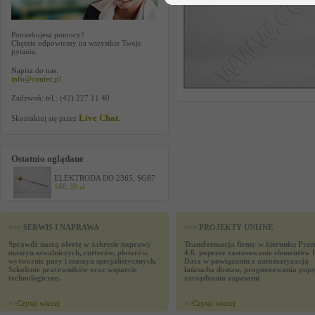
Potrzebujesz pomocy?
Chętnie odpowiemy na wszystkie Twoje
pytania.
Napisz do nas:
info@contec.pl
Zadzwoń: tel.: (42) 227 11 40
Live Chat
Skontaktuj się przez
.
Ostatnio oglądane
ELEKTRODA DO 2365, SG67
160,30 zł
>>> SERWIS I NAPRAWA
>>> PROJEKTY UNIJNE
Sprawdź naszą ofertę w zakresie naprawy
Transformacja firmy w kierunku Prze
maszyn szwalniczych, cutterów, ploterów,
4.0. poprzez zastosowanie elementów 
wytwornic pary i maszyn specjalistycznych.
Data w powiązaniu z automatyzacją
Szkolenie pracowników oraz wsparcie
łańcucha dostaw, prognozowania popy
technologiczne.
zarządzania zapasami
>>
Czytaj wiecej
>>
Czytaj wiecej