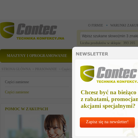
O FIRMIE
WARUNKI ZAKU
Liczba produktów w sklepie: 393 205
MASZYNY I OPROGRAMOWANIE
CZĘŚCI ZAMIENNE
STRONA GŁÓWNA >
PRASOWANIE >
Części zamienne >
Części zamienne >
kabel 6-bieg
kabel 6-bieg. bez wtyczki 2,3m
Części zamienne
Chcesz być na bieżąco
Części zamienne
z rabatami, promocja
akcjami specjalnymi?
POMOC W ZAKUPACH
Zapisz się na newsletter!