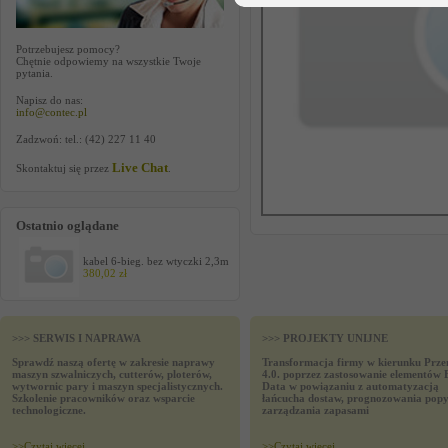
Potrzebujesz pomocy?
Chętnie odpowiemy na wszystkie Twoje
pytania.
Napisz do nas:
info@contec.pl
Zadzwoń: tel.: (42) 227 11 40
Live Chat
Skontaktuj się przez
.
Ostatnio oglądane
kabel 6-bieg. bez wtyczki 2,3m
380,02 zł
>>> SERWIS I NAPRAWA
>>> PROJEKTY UNIJNE
Sprawdź naszą ofertę w zakresie naprawy
Transformacja firmy w kierunku Prze
maszyn szwalniczych, cutterów, ploterów,
4.0. poprzez zastosowanie elementów 
wytwornic pary i maszyn specjalistycznych.
Data w powiązaniu z automatyzacją
Szkolenie pracowników oraz wsparcie
łańcucha dostaw, prognozowania popy
technologiczne.
zarządzania zapasami
>>
Czytaj wiecej
>>
Czytaj wiecej