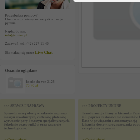
Potrzebujesz pomocy?
Chętnie odpowiemy na wszystkie Twoje
pytania.
Napisz do nas:
info@contec.pl
Zadzwoń: tel.: (42) 227 11 40
Live Chat
Skontaktuj się przez
.
Ostatnio oglądane
kostka do veit 2128
75,70 zł
>>> SERWIS I NAPRAWA
>>> PROJEKTY UNIJNE
Sprawdź naszą ofertę w zakresie naprawy
Transformacja firmy w kierunku Prze
maszyn szwalniczych, cutterów, ploterów,
4.0. poprzez zastosowanie elementów 
wytwornic pary i maszyn specjalistycznych.
Data w powiązaniu z automatyzacją
Szkolenie pracowników oraz wsparcie
łańcucha dostaw, prognozowania popy
technologiczne.
zarządzania zapasami
>>
Czytaj wiecej
>>
Czytaj wiecej