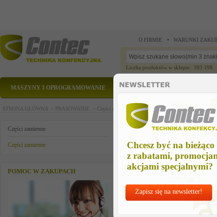
O FIRMIE
WARUNKI ZAKU
Liczba produktów w sklepie: 393 198
MASZYNY I OPROGRAMOWANIE
CZĘŚCI ZAMIENNE
STRONA GŁÓWNA >
PRASOWANIE >
Części zamienne >
Części zamienne >
kostka do ve
kostka do veit 2128
Części zamienne
Chcesz być na bieżąco
Części zamienne
z rabatami, promocja
akcjami specjalnymi?
POMOC W ZAKUPACH
Zapisz się na newsletter!