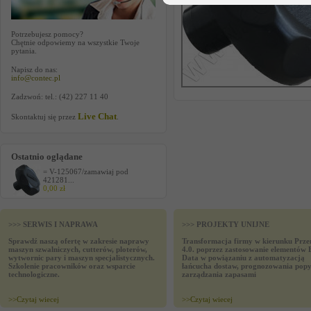
Potrzebujesz pomocy?
Chętnie odpowiemy na wszystkie Twoje
pytania.
Napisz do nas:
info@contec.pl
Zadzwoń: tel.: (42) 227 11 40
Live Chat
Skontaktuj się przez
.
Ostatnio oglądane
= V-125067/zamawiaj pod
421281...
0,00 zł
>>> SERWIS I NAPRAWA
>>> PROJEKTY UNIJNE
Sprawdź naszą ofertę w zakresie naprawy
Transformacja firmy w kierunku Prze
maszyn szwalniczych, cutterów, ploterów,
4.0. poprzez zastosowanie elementów 
wytwornic pary i maszyn specjalistycznych.
Data w powiązaniu z automatyzacją
Szkolenie pracowników oraz wsparcie
łańcucha dostaw, prognozowania popy
technologiczne.
zarządzania zapasami
>>
Czytaj wiecej
>>
Czytaj wiecej