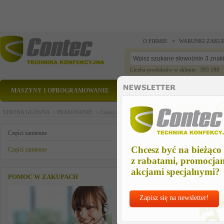
O FIRMIE
WARUNKI ZAKU
Liczba produktów w sklepie: 393 198
MASZYNY I OPROGRAMOWANIE
CZĘŚCI ZAMIENNE
STRONA GŁÓWNA >
PRASOWANIE >
Części zamienne >
Części zamienne >
= V-125067/
= V-125067/zamawiaj pod 4212
Części zamienne
Chcesz być na bieżąco
Części zamienne
z rabatami, promocja
akcjami specjalnymi?
POMOC W ZAKUPACH
Zapisz się na newsletter!