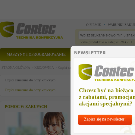
O FIRMIE
WARUNKI ZAKU
Liczba produktów w sklepie: 393 201
MASZYNY I OPROGRAMOWANIE
CZĘŚCI ZAMIENNE
STRONA GŁÓWNA >
KROJOWNIA >
Części zamienne do noży krojczych >
Części zamienn
lozysko wirnika przednie
Części zamienne do noży krojczych
Chcesz być na bieżąco
Części zamienne do noży krojczych
z rabatami, promocja
akcjami specjalnymi?
POMOC W ZAKUPACH
Zapisz się na newsletter!