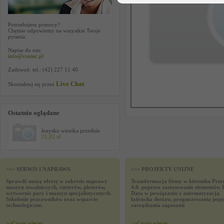
Potrzebujesz pomocy?
Chętnie odpowiemy na wszystkie Twoje
pytania.
Napisz do nas:
info@contec.pl
Zadzwoń: tel.: (42) 227 11 40
Live Chat
Skontaktuj się przez
.
Ostatnio oglądane
lozysko wirnika przednie
21,82 zł
>>> SERWIS I NAPRAWA
>>> PROJEKTY UNIJNE
Sprawdź naszą ofertę w zakresie naprawy
Transformacja firmy w kierunku Prze
maszyn szwalniczych, cutterów, ploterów,
4.0. poprzez zastosowanie elementów 
wytwornic pary i maszyn specjalistycznych.
Data w powiązaniu z automatyzacją
Szkolenie pracowników oraz wsparcie
łańcucha dostaw, prognozowania popy
technologiczne.
zarządzania zapasami
>>
Czytaj wiecej
>>
Czytaj wiecej