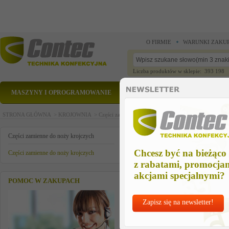
O FIRMIE
WARUNKI ZAKU
Liczba produktów w sklepie: 393 198
MASZYNY I OPROGRAMOWANIE
CZĘŚCI ZAMIENNE
STRONA GŁÓWNA >
KROJOWNIA >
Części zamienne do noży krojczych >
Części zamienn
rekojesc maszynki
Części zamienne do noży krojczych
Chcesz być na bieżąco
Części zamienne do noży krojczych
z rabatami, promocja
akcjami specjalnymi?
POMOC W ZAKUPACH
Zapisz się na newsletter!