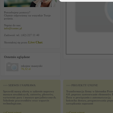
Potrzebujesz pomocy?
Chętnie odpowiemy na wszystkie Twoje
pytania.
Napisz do nas:
info@contec.pl
Zadzwoń: tel.: (42) 227 11 40
Live Chat
Skontaktuj się przez
.
Ostatnio oglądane
rekojesc maszynki
76,32 zł
>>> SERWIS I NAPRAWA
>>> PROJEKTY UNIJNE
Sprawdź naszą ofertę w zakresie naprawy
Transformacja firmy w kierunku Prze
maszyn szwalniczych, cutterów, ploterów,
4.0. poprzez zastosowanie elementów 
wytwornic pary i maszyn specjalistycznych.
Data w powiązaniu z automatyzacją
Szkolenie pracowników oraz wsparcie
łańcucha dostaw, prognozowania popy
technologiczne.
zarządzania zapasami
>>
Czytaj wiecej
>>
Czytaj wiecej