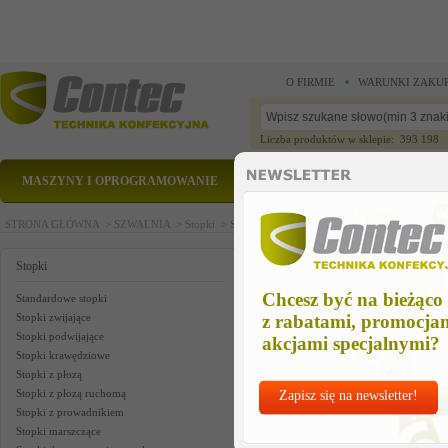
O FIRMIE
WARUNKI ZAKU
Liczba produktów w sklepie: 393 198
MASZYNY I OPROGRAMOWANIE
CZĘŚCI ZAMIENNE
STRONA GŁÓWNA >
SZWALNIA >
Stopki >
Stopki teflonowe >
stopka
stopka
Stopki
Chcesz być na bieżąco
Standardowe stopki
Stopki zwijające
z rabatami, promocja
Stopki podwijające
akcjami specjalnymi?
Stopki krawędziowe
Stopki z płozą
Stopki z płozą ruchomą
Zapisz się na newsletter!
Stopki z prowadnikiem
Stopki marszczące