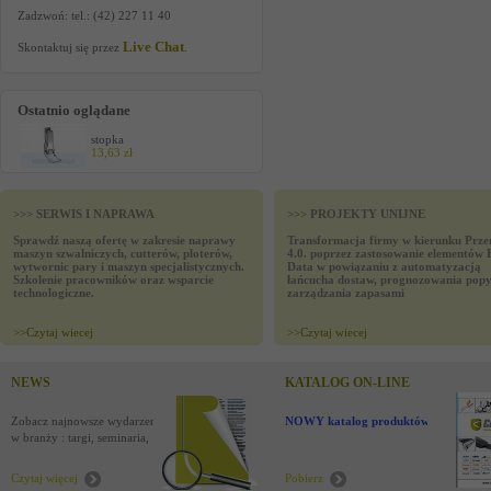
Zadzwoń: tel.: (42) 227 11 40
Live Chat
Skontaktuj się przez
.
Ostatnio oglądane
stopka
13,63 zł
>>> SERWIS I NAPRAWA
>>> PROJEKTY UNIJNE
Sprawdź naszą ofertę w zakresie naprawy
Transformacja firmy w kierunku Prze
maszyn szwalniczych, cutterów, ploterów,
4.0. poprzez zastosowanie elementów 
wytwornic pary i maszyn specjalistycznych.
Data w powiązaniu z automatyzacją
Szkolenie pracowników oraz wsparcie
łańcucha dostaw, prognozowania popy
technologiczne.
zarządzania zapasami
>>
Czytaj wiecej
>>
Czytaj wiecej
NEWS
KATALOG ON-LINE
Zobacz najnowsze wydarzenia
NOWY katalog produktów !
w branży : targi, seminaria,
nowości
Czytaj więcej
Pobierz