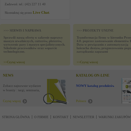
Zadzwoń: tel.: (42) 227 11 40
Live Chat
Skontaktuj się przez
.
>>> SERWIS I NAPRAWA
>>> PROJEKTY UNIJNE
Sprawdź naszą ofertę w zakresie naprawy
Transformacja firmy w kierunku Prze
maszyn szwalniczych, cutterów, ploterów,
4.0. poprzez zastosowanie elementów 
wytwornic pary i maszyn specjalistycznych.
Data w powiązaniu z automatyzacją
Szkolenie pracowników oraz wsparcie
łańcucha dostaw, prognozowania popy
technologiczne.
zarządzania zapasami
>>
Czytaj wiecej
>>
Czytaj wiecej
NEWS
KATALOG ON-LINE
Zobacz najnowsze wydarzenia
NOWY katalog produktów !
w branży : targi, seminaria,
nowości
Czytaj więcej
Pobierz
STRONA GŁÓWNA
O FIRMIE
KONTAKT
NEWSLETTER
WARUNKI ZAKUPÓW