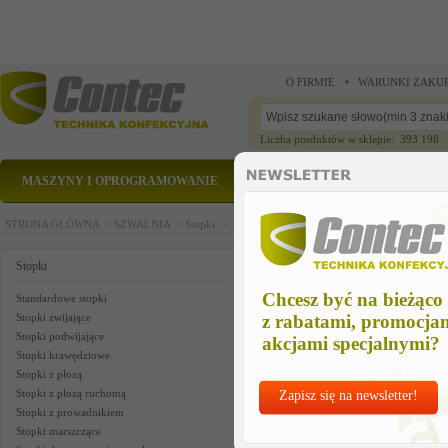
O FIRMIE
WARUNKI ZAKU
Liczba produktów w sklepie: 393 198
MASZYNY I OPROGRAMOWANIE
CZĘŚCI ZAMIENNE
STRONA GŁÓWNA >
SZWALNIA >
Stopki >
Stopki zwijające i podwijające
Znaleziono 0 produktów.
Stopki
Chcesz być na bieżąco
Standardowe stopki
Stopki zwijające
z rabatami, promocja
Stopki podwijające
akcjami specjalnymi?
Stopki krawędziowe
Stopki z płozą
Stopki z płozą ruchomą
Zapisz się na newsletter!
Stopki z prowadnikiem
Stopki marszczące