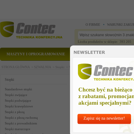
O FIRMIE
WARUNKI ZAKU
Liczba produktów w sklepie: 393 205
MASZYNY I OPROGRAMOWANIE
CZĘŚCI ZAMIENNE
STRONA GŁÓWNA >
SZWALNIA >
Stopki >
Stopki do wszywania sznurka, pipingu >
STO
STOPKA DO PIPINGU STAŁA S
Stopki
Chcesz być na bieżąco
Standardowe stopki
Stopki zwijające
z rabatami, promocja
Stopki podwijające
akcjami specjalnymi?
Stopki krawędziowe
Stopki z płozą
Stopki z płozą ruchomą
Zapisz się na newsletter!
Stopki z prowadnikiem
Stopki marszczące