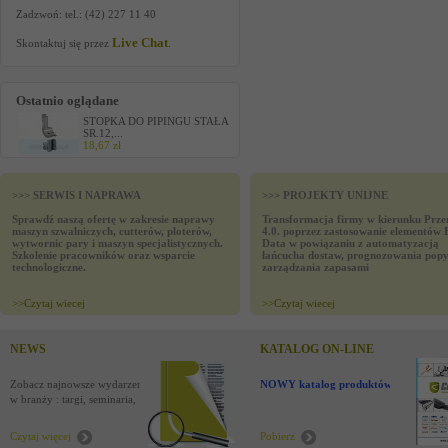
Zadzwoń: tel.: (42) 227 11 40
Live Chat
Skontaktuj się przez
.
Ostatnio oglądane
STOPKA DO PIPINGU STAŁA
SR.12,...
18,67 zł
>>> SERWIS I NAPRAWA
>>> PROJEKTY UNIJNE
Sprawdź naszą ofertę w zakresie naprawy
Transformacja firmy w kierunku Prze
maszyn szwalniczych, cutterów, ploterów,
4.0. poprzez zastosowanie elementów 
wytwornic pary i maszyn specjalistycznych.
Data w powiązaniu z automatyzacją
Szkolenie pracowników oraz wsparcie
łańcucha dostaw, prognozowania popy
technologiczne.
zarządzania zapasami
>>
Czytaj wiecej
>>
Czytaj wiecej
NEWS
KATALOG ON-LINE
Zobacz najnowsze wydarzenia
NOWY katalog produktów !
w branży : targi, seminaria,
nowości
Czytaj więcej
Pobierz