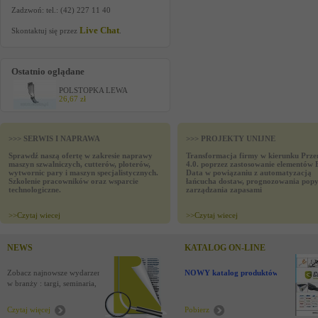
Zadzwoń: tel.: (42) 227 11 40
Live Chat
Skontaktuj się przez
.
Ostatnio oglądane
POLSTOPKA LEWA
26,67 zł
>>> SERWIS I NAPRAWA
>>> PROJEKTY UNIJNE
Sprawdź naszą ofertę w zakresie naprawy
Transformacja firmy w kierunku Prze
maszyn szwalniczych, cutterów, ploterów,
4.0. poprzez zastosowanie elementów 
wytwornic pary i maszyn specjalistycznych.
Data w powiązaniu z automatyzacją
Szkolenie pracowników oraz wsparcie
łańcucha dostaw, prognozowania popy
technologiczne.
zarządzania zapasami
>>
Czytaj wiecej
>>
Czytaj wiecej
NEWS
KATALOG ON-LINE
Zobacz najnowsze wydarzenia
NOWY katalog produktów !
w branży : targi, seminaria,
nowości
Czytaj więcej
Pobierz