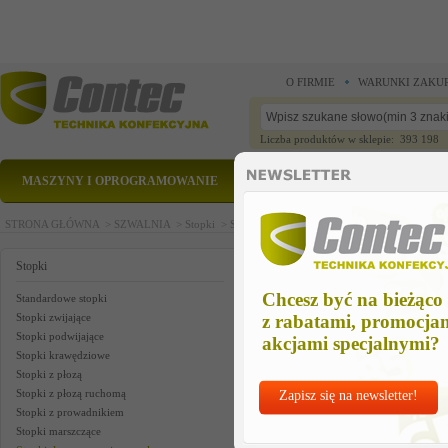
O FIRMIE
WARUNKI ZAKU
Liczba produktów w sklepie: 393 198
MASZYNY I OPROGRAMOWANIE
CZĘŚCI ZAMIENNE
STRONA GŁÓWNA >
SZWALNIA >
Stopki >
Stopki do wszywania sznurka >
POLSTOPK
POLSTOPKA LEWA
Stopki
Chcesz być na bieżąco
Standardowe stopki
Stopki zwijające
z rabatami, promocja
Stopki podwijające
akcjami specjalnymi?
Stopki krawędziowe
Stopki z płozą
Stopki z płozą ruchomą
Zapisz się na newsletter!
Stopki z prowadnikiem
Stopki marszczące