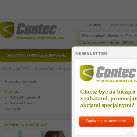
O FIRMIE
WARUNKI ZAKU
Liczba produktów w sklepie: 393 198
MASZYNY I OPROGRAMOWANIE
CZĘŚCI ZAMIENNE
STRONA GŁÓWNA >
KROJOWNIA >
Nożyczki i obcinaczki >
Nożyczki >
NOZYCZKI zyg
NOZYCZKI zyg-zak
Nożyczki i obcinaczki
Chcesz być na bieżąco
Nożyczki
z rabatami, promocja
Nożyczki w promocji
Nożyczki Fiskars
akcjami specjalnymi?
Obcinaczki
Zapisz się na newsletter!
POMOC W ZAKUPACH