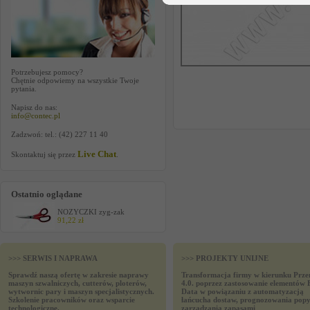
Potrzebujesz pomocy?
Chętnie odpowiemy na wszystkie Twoje
pytania.
Napisz do nas:
info@contec.pl
Zadzwoń: tel.: (42) 227 11 40
Live Chat
Skontaktuj się przez
.
Ostatnio oglądane
NOZYCZKI zyg-zak
91,22 zł
>>> SERWIS I NAPRAWA
>>> PROJEKTY UNIJNE
Sprawdź naszą ofertę w zakresie naprawy
Transformacja firmy w kierunku Prze
maszyn szwalniczych, cutterów, ploterów,
4.0. poprzez zastosowanie elementów 
wytwornic pary i maszyn specjalistycznych.
Data w powiązaniu z automatyzacją
Szkolenie pracowników oraz wsparcie
łańcucha dostaw, prognozowania popy
technologiczne.
zarządzania zapasami