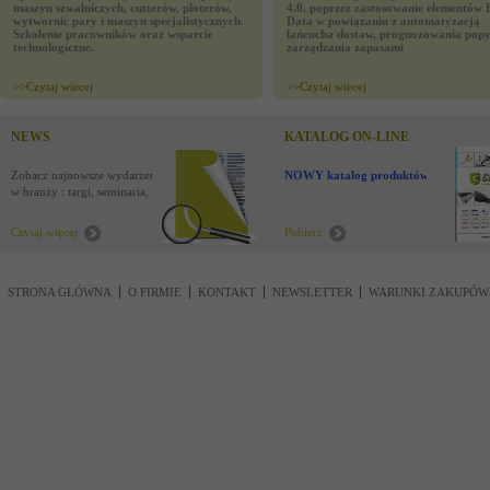
maszyn szwalniczych, cutterów, ploterów,
4.0. poprzez zastosowanie elementów 
wytwornic pary i maszyn specjalistycznych.
Data w powiązaniu z automatyzacją
Szkolenie pracowników oraz wsparcie
łańcucha dostaw, prognozowania popy
technologiczne.
zarządzania zapasami
>>
Czytaj wiecej
>>
Czytaj wiecej
NEWS
KATALOG ON-LINE
Zobacz najnowsze wydarzenia
NOWY katalog produktów !
w branży : targi, seminaria,
nowości
Czytaj więcej
Pobierz
STRONA GŁÓWNA
O FIRMIE
KONTAKT
NEWSLETTER
WARUNKI ZAKUPÓW