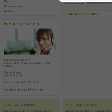
Haft
101,79 zł
Nici specjalistyczne
Outdoor
Znaleziono 3 produktów.
POMOC W ZAKUPACH
Potrzebujesz pomocy?
Chętnie odpowiemy na wszystkie Twoje
pytania.
Napisz do nas:
info@contec.pl
Zadzwoń: tel.: (42) 227 11 40
Live Chat
Skontaktuj się przez
.
>>> SERWIS I NAPRAWA
>>> PROJEKTY UNIJNE
Sprawdź naszą ofertę w zakresie naprawy
Transformacja firmy w kierunku Prze