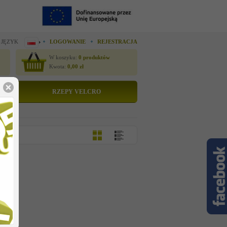
 JĘZYK
LOGOWANIE
REJESTRACJA
W koszyku:
0
produktów
Kwota:
0,00
zł
RZEPY VELCRO