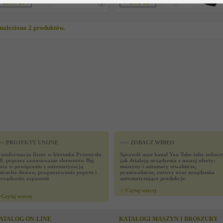
2,09 zł
4,41 zł
naleziono 2 produktów.
>> PROJEKTY UNIJNE
>>> ZOBACZ WIDEO
ransformacja firmy w kierunku Przemysłu
Sprawdź nasz kanał You Tube żeby zobacz
.0. poprzez zastosowanie elementów Big
jak działają urządzenia z naszej oferty:
ata w powiązaniu z automatyzacją
maszyny i automaty szwalnicze,
ańcucha dostaw, prognozowania popytu i
prasowalnicze, cuttery oraz urządzenia
arządzania zapasami
automatyzujące produkcje.
>>
Czytaj wiecej
>
Czytaj wiecej
ATALOG ON-LINE
KATALOGI MASZYN I BROSZURY