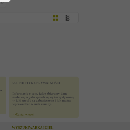
>>> POLITYKA PRYWATNOŚCI
yć
Informacje o tym, jakie zbieramy dane
osobowe, w jaki sposób są wykorzystywane,
w jaki sposób są zabezieczone i jak można
wprowadzać w nich zmiany.
>>
Czytaj wiecej
WYSZUKIWARKA IGIEŁ