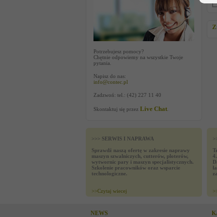
Z
Potrzebujesz pomocy?
Chętnie odpowiemy na wszystkie Twoje
pytania.
Napisz do nas:
info@contec.pl
Zadzwoń: tel.: (42) 227 11 40
Live Chat
Skontaktuj się przez
.
>>> SERWIS I NAPRAWA
>
Sprawdź naszą ofertę w zakresie naprawy
T
maszyn szwalniczych, cutterów, ploterów,
4
wytwornic pary i maszyn specjalistycznych.
D
Szkolenie pracowników oraz wsparcie
ł
technologiczne.
z
>>
Czytaj wiecej
>
NEWS
K