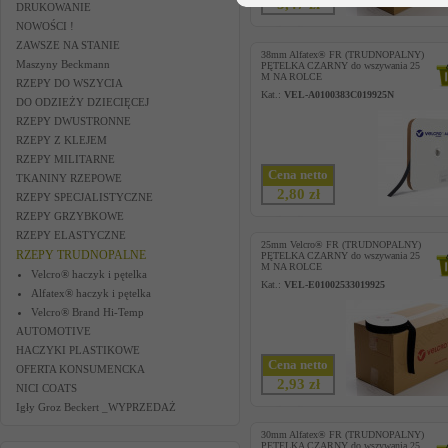
5,47 zł
DRUKOWANIE
NOWOŚCI !
ZAWSZE NA STANIE
38mm Alfatex® FR (TRUDNOPALNY)
Maszyny Beckmann
PĘTELKA CZARNY do wszywania 25
M NA ROLCE
RZEPY DO WSZYCIA
Kat.:
VEL-A0100383C019925N
DO ODZIEŻY DZIECIĘCEJ
RZEPY DWUSTRONNE
RZEPY Z KLEJEM
RZEPY MILITARNE
Cena netto
TKANINY RZEPOWE
2,80 zł
RZEPY SPECJALISTYCZNE
RZEPY GRZYBKOWE
RZEPY ELASTYCZNE
25mm Velcro® FR (TRUDNOPALNY)
RZEPY TRUDNOPALNE
PĘTELKA CZARNY do wszywania 25
M NA ROLCE
Velcro® haczyk i pętelka
Kat.:
VEL-E01002533019925
Alfatex® haczyk i pętelka
Velcro® Brand Hi-Temp
AUTOMOTIVE
HACZYKI PLASTIKOWE
Cena netto
OFERTA KONSUMENCKA
2,93 zł
NICI COATS
Igły Groz Beckert _WYPRZEDAŻ
30mm Alfatex® FR (TRUDNOPALNY)
PĘTELKA CZARNY do wszywania 25