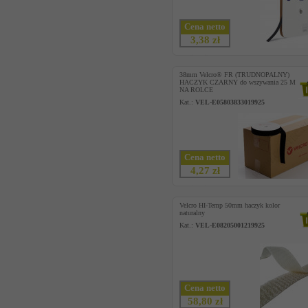
Cena netto
3,38 zł
38mm Velcro® FR (TRUDNOPALNY)
HACZYK CZARNY do wszywania 25 M
NA ROLCE
Kat.:
VEL-E05803833019925
Cena netto
4,27 zł
Velcro HI-Temp 50mm haczyk kolor
naturalny
Kat.:
VEL-E08205001219925
Cena netto
58,80 zł