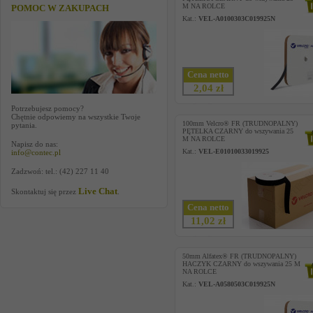
M NA ROLCE
POMOC W ZAKUPACH
Kat.:
VEL-A0100303C019925N
Cena netto
2,04 zł
Potrzebujesz pomocy?
Chętnie odpowiemy na wszystkie Twoje
100mm Velcro® FR (TRUDNOPALNY)
pytania.
PĘTELKA CZARNY do wszywania 25
M NA ROLCE
Napisz do nas:
Kat.:
VEL-E01010033019925
info@contec.pl
Zadzwoń: tel.: (42) 227 11 40
Live Chat
Skontaktuj się przez
.
Cena netto
11,02 zł
50mm Alfatex® FR (TRUDNOPALNY)
HACZYK CZARNY do wszywania 25 M
NA ROLCE
Kat.:
VEL-A0580503C019925N