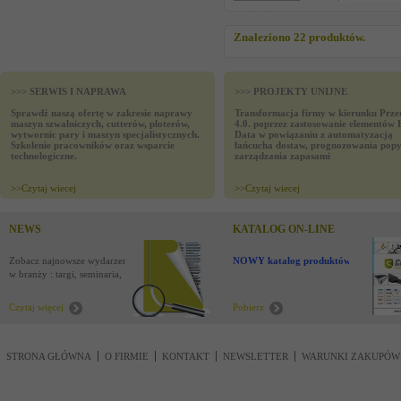
Znaleziono 22 produktów.
>>> SERWIS I NAPRAWA
>>> PROJEKTY UNIJNE
Sprawdź naszą ofertę w zakresie naprawy
Transformacja firmy w kierunku Prze
maszyn szwalniczych, cutterów, ploterów,
4.0. poprzez zastosowanie elementów 
wytwornic pary i maszyn specjalistycznych.
Data w powiązaniu z automatyzacją
Szkolenie pracowników oraz wsparcie
łańcucha dostaw, prognozowania popy
technologiczne.
zarządzania zapasami
>>
Czytaj wiecej
>>
Czytaj wiecej
NEWS
KATALOG ON-LINE
Zobacz najnowsze wydarzenia
NOWY katalog produktów !
w branży : targi, seminaria,
nowości
Czytaj więcej
Pobierz
STRONA GŁÓWNA
O FIRMIE
KONTAKT
NEWSLETTER
WARUNKI ZAKUPÓW