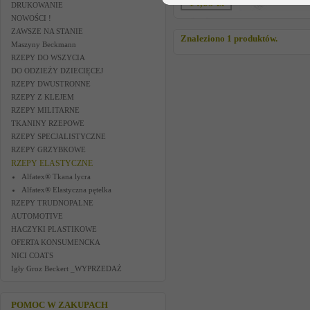
14,09 zł
DRUKOWANIE
NOWOŚCI !
ZAWSZE NA STANIE
Znaleziono 1 produktów.
Maszyny Beckmann
RZEPY DO WSZYCIA
DO ODZIEŻY DZIECIĘCEJ
RZEPY DWUSTRONNE
RZEPY Z KLEJEM
RZEPY MILITARNE
TKANINY RZEPOWE
RZEPY SPECJALISTYCZNE
RZEPY GRZYBKOWE
RZEPY ELASTYCZNE
Alfatex® Tkana lycra
Alfatex® Elastyczna pętelka
RZEPY TRUDNOPALNE
AUTOMOTIVE
HACZYKI PLASTIKOWE
OFERTA KONSUMENCKA
NICI COATS
Igły Groz Beckert _WYPRZEDAŻ
POMOC W ZAKUPACH