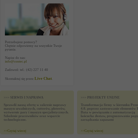
Potrzebujesz pomocy?
Chętnie odpowiemy na wszystkie Twoje
pytania.
Napisz do nas:
info@contec.pl
Zadzwoń: tel.: (42) 227 11 40
Live Chat
Skontaktuj się przez
.
>>> SERWIS I NAPRAWA
>>> PROJEKTY UNIJNE
Sprawdź naszą ofertę w zakresie naprawy
Transformacja firmy w kierunku Prze
maszyn szwalniczych, cutterów, ploterów,
4.0. poprzez zastosowanie elementów 
wytwornic pary i maszyn specjalistycznych.
Data w powiązaniu z automatyzacją
Szkolenie pracowników oraz wsparcie
łańcucha dostaw, prognozowania popy
technologiczne.
zarządzania zapasami
>>
Czytaj wiecej
>>
Czytaj wiecej